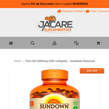
Ganhe
5% de Desconto
com o cupom
INVERNO5
Rastrear Pedido
|
Fale Conosco
Início
→
Fish Oil 1000mg (200 softgels) - Sundown Naturals
24% OFF