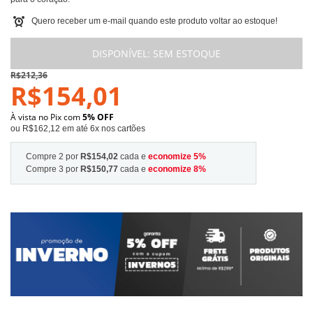
Quero receber um e-mail quando este produto voltar ao estoque!
DISPONÍVEL:
SEM ESTOQUE
R$212,36
R$154,01
À vista no Pix com
5% OFF
ou R$162,12 em até 6x nos cartões
Compre 2 por
R$154,02
cada e
economize
5
%
Compre 3 por
R$150,77
cada e
economize
8
%