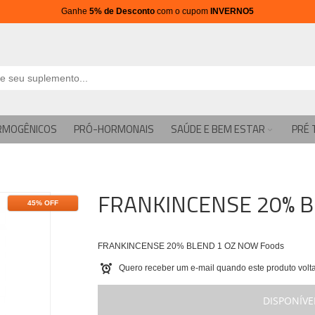
Ganhe
5% de Desconto
com o cupom
INVERNO5
RMOGÊNICOS
PRÓ-HORMONAIS
SAÚDE E BEM ESTAR
PRÉ 
FRANKINCENSE 20% B
45% OFF
FRANKINCENSE 20% BLEND 1 OZ NOW Foods
Quero receber um e-mail quando este produto volta
DISPONÍVE