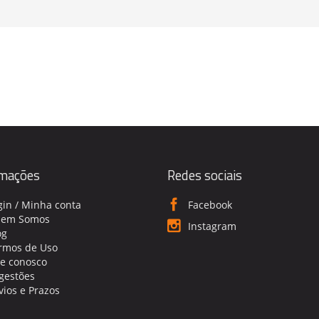
rmações
Redes sociais
gin / Minha conta
Facebook
em Somos
Instagram
og
rmos de Uso
le conosco
gestões
vios e Prazos