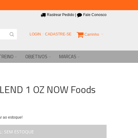
Rastrear Pedido
|
Fale Conosco
LOGIN
CADASTRE-SE
Carrinho
TREINO
OBJETIVOS
MARCAS
LEND 1 OZ NOW Foods
r ao estoque!
L:
SEM ESTOQUE