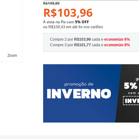
R$198,80
R$103,96
À vista no Pix com
5% OFF
ou R$109,43 em até 6x nos cartões
Compre 2 por
R$103,96
cada e
economize
6
%
Compre 3 por
R$101,77
cada e
economize
8
%
Zoom