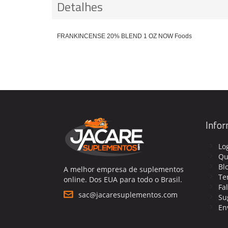
Detalhes
FRANKINCENSE 20% BLEND 1 OZ NOW Foods
Info
Lo
Qu
Bl
A melhor empresa de suplementos
Te
online. Dos EUA para todo o Brasil.
Fa
sac@jacaresuplementos.com
Su
En