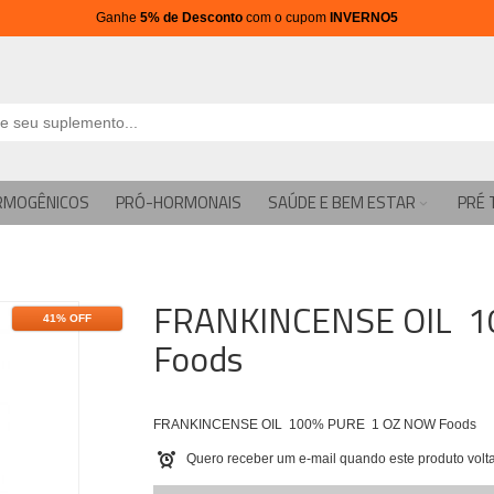
Ganhe
5% de Desconto
com o cupom
INVERNO5
RMOGÊNICOS
PRÓ-HORMONAIS
SAÚDE E BEM ESTAR
PRÉ 
FRANKINCENSE OIL 1
41% OFF
Foods
FRANKINCENSE OIL 100% PURE 1 OZ NOW Foods
Quero receber um e-mail quando este produto volta