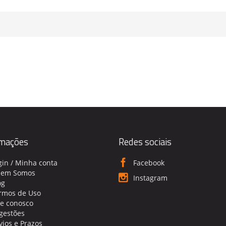
rmações
Redes sociais
gin / Minha conta
Facebook
em Somos
Instagram
og
rmos de Uso
le conosco
gestões
vios e Prazos