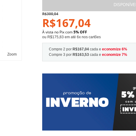
DISPONÍVE
R$300,04
R$167,04
À vista no Pix com
5% OFF
ou R$175,83 em até 6x nos cartões
Compre 2 por
R$167,04
cada e
economize
6
%
Zoom
Compre 3 por
R$163,53
cada e
economize
7
%