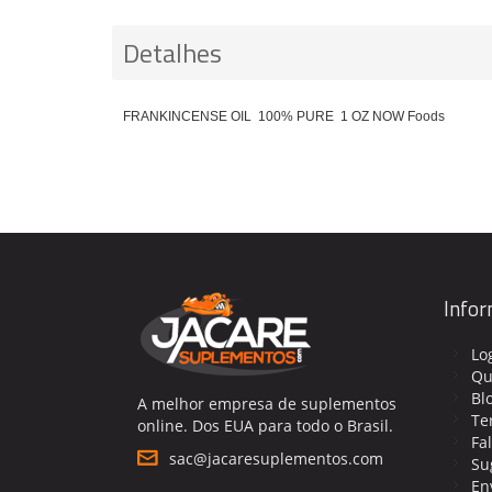
Detalhes
FRANKINCENSE OIL 100% PURE 1 OZ NOW Foods
Info
Lo
Qu
Bl
A melhor empresa de suplementos
Te
online. Dos EUA para todo o Brasil.
Fa
sac@jacaresuplementos.com
Su
En