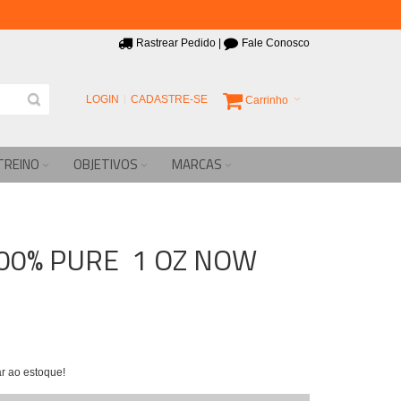
Rastrear Pedido
|
Fale Conosco
LOGIN
CADASTRE-SE
Carrinho
TREINO
OBJETIVOS
MARCAS
00% PURE 1 OZ NOW
r ao estoque!