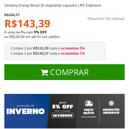
Ginseng Energy Boost 30 vegetarian capsules LIFE Extension
R$245,77
R$143,39
Disponível:
Em estoque
À vista no Pix com
5% OFF
ou R$150,94 em até 6x nos cartões
Compre 2 por
R$143,39
cada e
economize
5
%
Compre 3 por
R$140,37
cada e
economize
7
%
COMPRAR