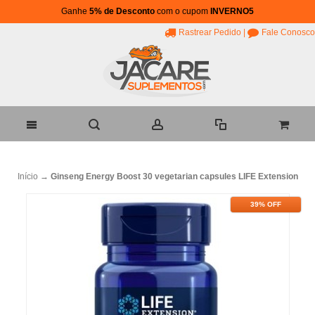
Ganhe
5% de Desconto
com o cupom
INVERNO5
Rastrear Pedido
|
Fale Conosco
Início
→
Ginseng Energy Boost 30 vegetarian capsules LIFE Extension
39% OFF