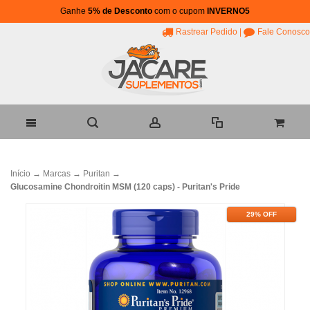
Ganhe
5% de Desconto
com o cupom
INVERNO5
Rastrear Pedido
|
Fale Conosco
Início
→
Marcas
→
Puritan
→
Glucosamine Chondroitin MSM (120 caps) - Puritan's Pride
29% OFF