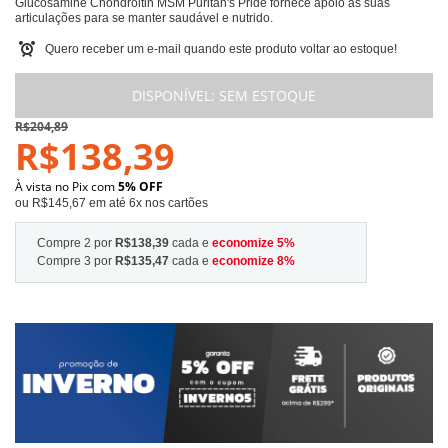
Glucosamine Chondroitin MSM Puritan's Pride fornece apoio às suas
articulações para se manter saudável e nutrido.
Quero receber um e-mail quando este produto voltar ao estoque!
DISPONÍVEL:
SEM ESTOQUE
R$204,89
R$138,39
À vista no Pix com
5% OFF
ou R$145,67 em até 6x nos cartões
Compre 2 por
R$138,39
cada e
economize
5
%
Compre 3 por
R$135,47
cada e
economize
8
%