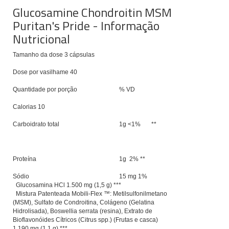
Glucosamine Chondroitin MSM
Puritan's Pride - Informação
Nutricional
Tamanho da dose 3 cápsulas
Dose por vasilhame 40
Quantidade por porção
% VD
Calorias 10
Carboidrato total
1g <1% **
Proteína
1g 2% **
Sódio
15 mg 1%
Glucosamina HCl 1.500 mg (1,5 g) ***
Mistura Patenteada Mobili-Flex ™: Metilsulfonilmetano
(MSM), Sulfato de Condroitina, Colágeno (Gelatina
Hidrolisada), Boswellia serrata (resina), Extrato de
Bioflavonóides Cítricos (Citrus spp.) (Frutas e casca)
1.190 mg (1,1 g) ***