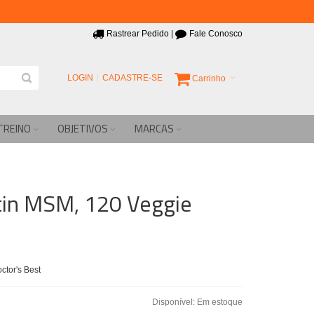
Rastrear Pedido
|
Fale Conosco
LOGIN
CADASTRE-SE
Carrinho
TREINO
OBJETIVOS
MARCAS
tin MSM, 120 Veggie
tor's Best
Disponível:
Em estoque