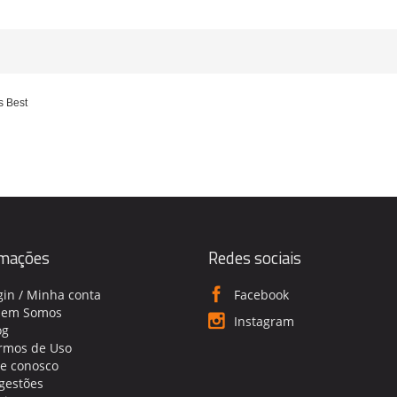
s Best
rmações
Redes sociais
gin / Minha conta
Facebook
em Somos
Instagram
og
rmos de Uso
le conosco
gestões