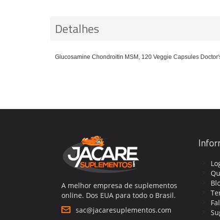
Detalhes
Glucosamine Chondroitin MSM, 120 Veggie Capsules Doctor'
Info
Lo
Qu
Bl
A melhor empresa de suplementos
Te
online. Dos EUA para todo o Brasil.
Fa
sac@jacaresuplementos.com
Su