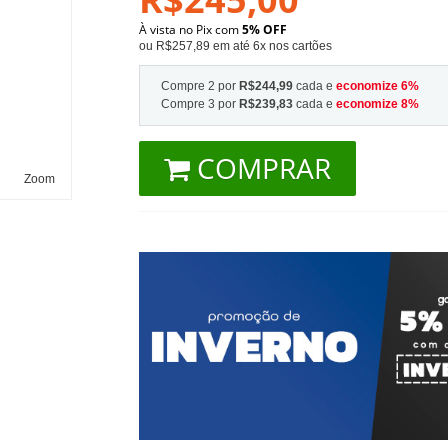
À vista no Pix com
5% OFF
ou R$257,89 em até 6x nos cartões
Compre 2 por
R$244,99
cada e
economize
6
%
Compre 3 por
R$239,83
cada e
economize
8
%
COMPRAR
Zoom