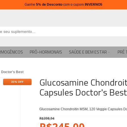
Ganhe
5% de Desconto
com o cupom
INVERNO5
RMOGÊNICOS
PRÓ-HORMONAIS
SAÚDE E BEM ESTAR
PRÉ 
 Doctor's Best
Glucosamine Chondroi
35% OFF
Capsules Doctor's Best
Glucosamine Chondroitin MSM, 120 Veggie Capsules Doc
R$398,94
R$245,00