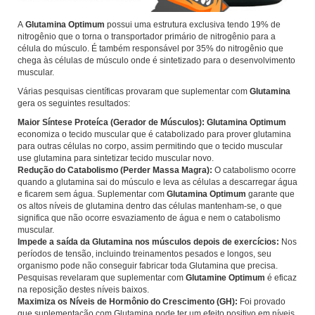
A
Glutamina Optimum
possui uma estrutura exclusiva tendo 19% de
nitrogênio que o torna o transportador primário de nitrogênio para a
célula do músculo. É também responsável por 35% do nitrogênio que
chega às células de músculo onde é sintetizado para o desenvolvimento
muscular.
Várias pesquisas científicas provaram que suplementar com
Glutamina
gera os seguintes resultados:
Maior Síntese Proteíca (Gerador de Músculos): Glutamina Optimum
economiza o tecido muscular que é catabolizado para prover glutamina
para outras células no corpo, assim permitindo que o tecido muscular
use glutamina para sintetizar tecido muscular novo.
Redução do Catabolismo (Perder Massa Magra):
O catabolismo ocorre
quando a glutamina sai do músculo e leva as células a descarregar água
e ficarem sem água. Suplementar com
Glutamina Optimum
garante que
os altos níveis de glutamina dentro das células mantenham-se, o que
significa que não ocorre esvaziamento de água e nem o catabolismo
muscular.
Impede a saída da Glutamina nos músculos depois de exercícios:
Nos
períodos de tensão, incluindo treinamentos pesados e longos, seu
organismo pode não conseguir fabricar toda Glutamina que precisa.
Pesquisas revelaram que suplementar com
Glutamine Optimum
é eficaz
na reposição destes níveis baixos.
Maximiza os Níveis de Hormônio do Crescimento (GH):
Foi provado
que suplementação com Glutamina pode ter um efeito positivo em níveis