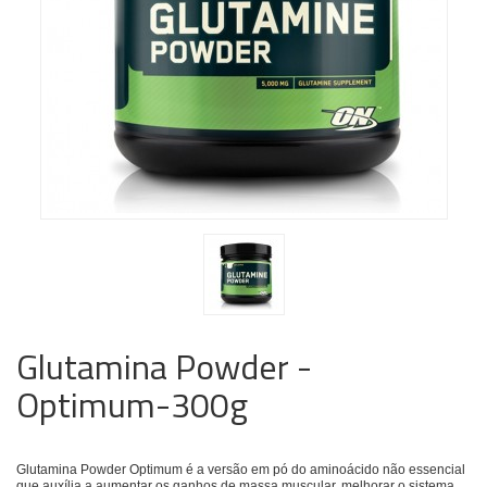
Glutamina Powder -
Optimum-300g
Glutamina Powder Optimum é a versão em pó do aminoácido não essencial
que auxília a aumentar os ganhos de massa muscular, melhorar o sistema