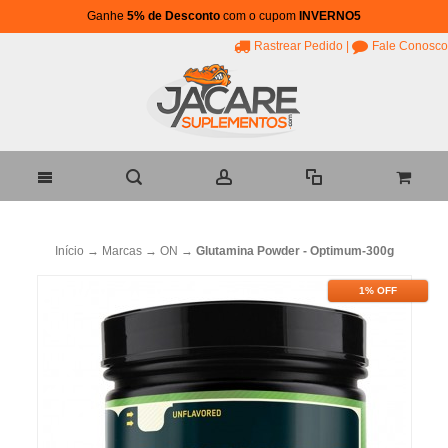
Ganhe
5% de Desconto
com o cupom
INVERNO5
Rastrear Pedido
|
Fale Conosco
Início
→
Marcas
→
ON
→
Glutamina Powder - Optimum-300g
1% OFF