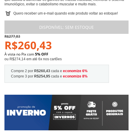
imunológico, evitar o catabolismo muscular e muito mais.
Quero receber um e-mail quando este produto voltar ao estoque!
DISPONÍVEL:
SEM ESTOQUE
R$277,83
R$260,43
À vista no Pix com
5% OFF
ou R$274,14 em até 6x nos cartões
Compre 2 por
R$260,43
cada e
economize
6
%
Compre 3 por
R$254,95
cada e
economize
8
%