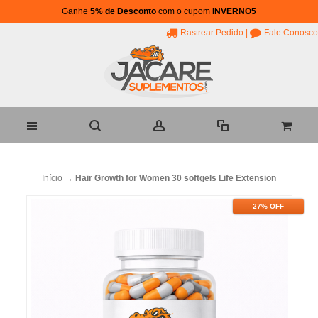
Ganhe
5% de Desconto
com o cupom
INVERNO5
Rastrear Pedido
|
Fale Conosco
Início
→
Hair Growth for Women 30 softgels Life Extension
27% OFF