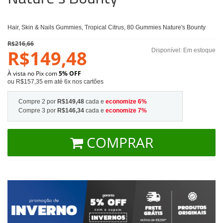
Hair, Skin & Nails Gummies, Tropical Citrus, 80 Gummies Nature's Bounty
R$216,66
R$149,48
Disponível:
Em estoque
À vista no Pix com
5% OFF
ou R$157,35 em até 6x nos cartões
Compre 2 por
R$149,48
cada e
economize
6
%
Compre 3 por
R$146,34
cada e
economize
7
%
COMPRAR