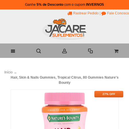
Ganhe
5% de Desconto
com o cupom
INVERNO5
Rastrear Pedido
|
Fale Conosco
Início
→
Hair, Skin & Nails Gummies, Tropical Citrus, 80 Gummies Nature's
Bounty
27% OFF