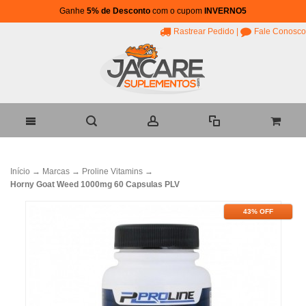
Ganhe
5% de Desconto
com o cupom
INVERNO5
Rastrear Pedido
|
Fale Conosco
Início
→
Marcas
→
Proline Vitamins
→
Horny Goat Weed 1000mg 60 Capsulas PLV
43% OFF