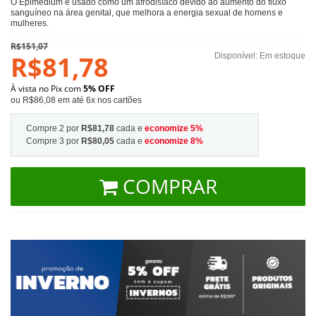
O Epimedium é usado como um afrodisíaco devido ao aumento do fluxo
sanguíneo na área genital, que melhora a energia sexual de homens e
mulheres.
R$151,07
R$81,78
Disponível:
Em estoque
À vista no Pix com
5% OFF
ou R$86,08 em até 6x nos cartões
Compre 2 por
R$81,78
cada e
economize
5
%
Compre 3 por
R$80,05
cada e
economize
8
%
COMPRAR