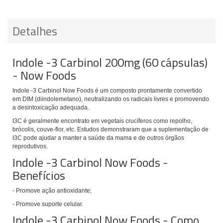
Detalhes
Indole -3 Carbinol 200mg (60 cápsulas)
- Now Foods
Indole -3 Carbinol Now Foods é um composto prontamente convertido
em DIM (diindolemetano), neutralizando os radicais livres e promovendo
a desintoxicação adequada.
I3C é geralmente encontrato em v
egetais crucíferos como repolho,
brócolis, couve-flor, etc.
Estudos demonstraram que a suplementação de
I3C pode ajudar a manter a saúde da mama e de outros órgãos
reprodutivos.
Indole -3 Carbinol Now Foods -
Benefícios
- Promove ação antioxidante;
- Promove suporte celular.
Indole -3 Carbinol Now Foods - Como