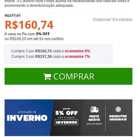
Indole -3 Carbinol Now Foods auxilia na neutralizando dos radicais livres e
promovendo a desintoxicação adequada.
R$277,81
R$160,74
Disponível:
Em estoque
À vista no Pix com
5% OFF
ou R$169,20 em até 6x nos cartões
Compre 2 por
R$160,74
cada e
economize
6
%
Compre 3 por
R$157,36
cada e
economize
7
%
COMPRAR