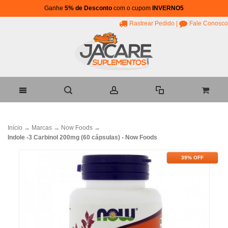
Ganhe
5% de Desconto
com o cupom
INVERNO5
Rastrear Pedido
|
Fale Conosco
Início
→
Marcas
→
Now Foods
→
Indole -3 Carbinol 200mg (60 cápsulas) - Now Foods
39% OFF