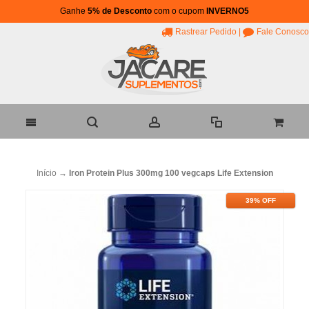
Ganhe
5% de Desconto
com o cupom
INVERNO5
Rastrear Pedido
|
Fale Conosco
Início
→
Iron Protein Plus 300mg 100 vegcaps Life Extension
39% OFF