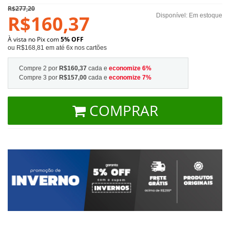
R$277,20
R$160,37
Disponível:
Em estoque
À vista no Pix com
5% OFF
ou R$168,81 em até 6x nos cartões
Compre 2 por
R$160,37
cada e
economize
6
%
Compre 3 por
R$157,00
cada e
economize
7
%
COMPRAR