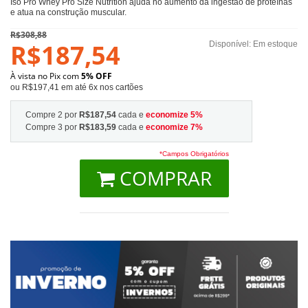
Iso Pro Whey Pro Size Nutrition ajuda no aumento da ingestão de proteínas
e atua na construção muscular.
R$308,88
R$187,54
Disponível:
Em estoque
À vista no Pix com
5% OFF
ou R$197,41 em até 6x nos cartões
Compre 2 por
R$187,54
cada e
economize
5
%
Compre 3 por
R$183,59
cada e
economize
7
%
*Campos Obrigatórios
COMPRAR