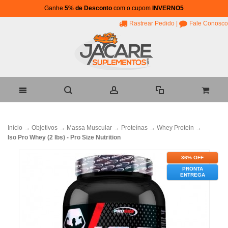
Ganhe
5% de Desconto
com o cupom
INVERNO5
Rastrear Pedido
|
Fale Conosco
Início
→
Objetivos
→
Massa Muscular
→
Proteínas
→
Whey Protein
→
Iso Pro Whey (2 lbs) - Pro Size Nutrition
36% OFF
PRONTA
ENTREGA