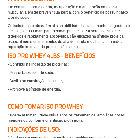
Ele contribui para o ganho, recuperação e manutenção da massa
muscular, além de prevenir sua perda, com o benefício de possuir baixo
teor de sódio.
Os isolados proteicos têm alta solubilidade, baixa ou nenhuma gordura e
lactose, sendo ideais para bebidas proteicas. Por serem facilmente
digeridos e rapidamente absorvidos, são eficazes na síntese proteica,
especialmente em momentos de alta demanda metabólica, quando a
reposição imediata de proteínas é essencial.
ISO PRO WHEY 4LBS - BENEFÍCIOS
- Contribui na ingestão de proteínas;
- Possui baixo teor de sódio;
- Auxilia na construção muscular;
- Promove a síntese de energia.
COMO TOMAR ISO PRO WHEY
Sugere-se tomar
1 dose diária após os treinamentos, em várias doses
menores ou conforme orientação profissional.
INDICAÇÕES DE USO:
Não deve ser consumido por mulheres grávidas nem em fase de