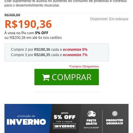
Este suplemento te auxilia no aumento do consumo de proteínas e contribui
para o desenvolvimento muscular.
R$308,88
R$190,36
Disponível:
Em estoque
À vista no Pix com
5% OFF
ou R$200,38 em até 6x nos cartões
Compre 2 por
R$190,36
cada e
economize
5
%
Compre 3 por
R$186,35
cada e
economize
7
%
*Campos Obrigatórios
COMPRAR