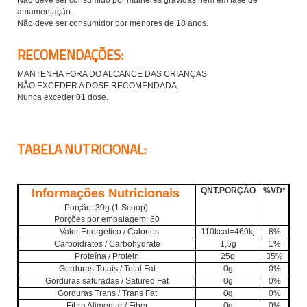
amamentação.
Não deve ser consumidor por menores de 18 anos.
RECOMENDAÇÕES:
MANTENHA FORA DO ALCANCE DAS CRIANÇAS
NÃO EXCEDER A DOSE RECOMENDADA.
Nunca exceder 01 dose.
TABELA NUTRICIONAL:
QNT.PORÇÃO
%VD*
Informações Nutricionais
Porção: 30g (1 Scoop)
Porções por embalagem: 60
Valor Energético / Calories
110kcal=460kj
8%
Carboidratos / Carbohydrate
1,5g
1%
Proteína / Protein
25g
35%
Gorduras Totais / Total Fat
0g
0%
Gorduras saturadas / Satured Fat
0g
0%
Gorduras Trans / Trans Fat
0g
0%
Fibra Alimentar / Fiber
0g
0%