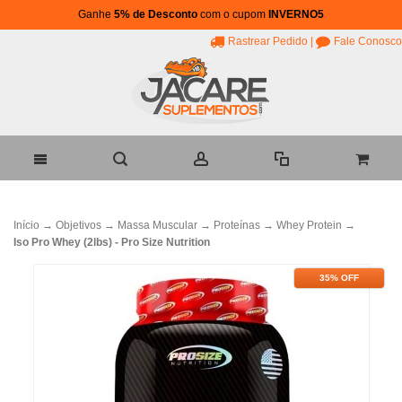
Ganhe
5% de Desconto
com o cupom
INVERNO5
Rastrear Pedido
|
Fale Conosco
Início
→
Objetivos
→
Massa Muscular
→
Proteínas
→
Whey Protein
→
Iso Pro Whey (2lbs) - Pro Size Nutrition
35% OFF