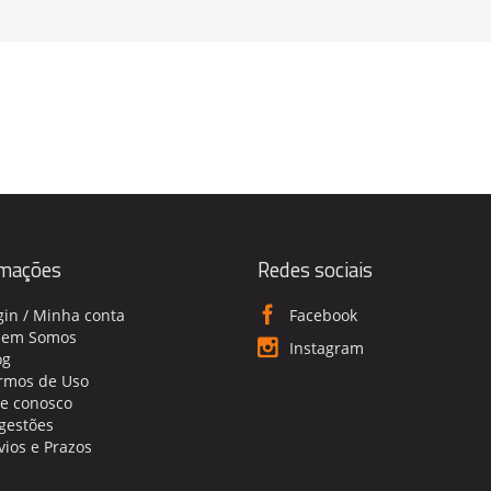
rmações
Redes sociais
gin / Minha conta
Facebook
em Somos
Instagram
og
rmos de Uso
le conosco
gestões
vios e Prazos