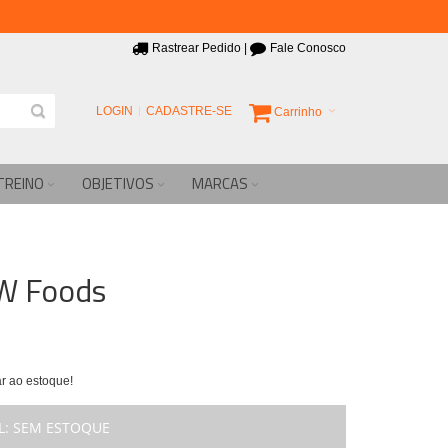
Rastrear Pedido
|
Fale Conosco
LOGIN
CADASTRE-SE
Carrinho
TREINO
OBJETIVOS
MARCAS
W Foods
r ao estoque!
L:
SEM ESTOQUE