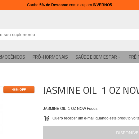
Ganhe
5% de Desconto
com o cupom
INVERNO5
RMOGÊNICOS
PRÓ-HORMONAIS
SAÚDE E BEM ESTAR
PRÉ 
JASMINE OIL 1 OZ NO
46% OFF
JASMINE OIL 1 OZ NOW Foods
Quero receber um e-mail quando este produto volta
DISPONÍVE