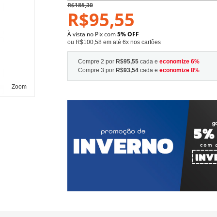
R$185,30
R$95,55
À vista no Pix com
5% OFF
ou R$100,58 em até 6x nos cartões
Compre 2 por
R$95,55
cada e
economize
6
%
Compre 3 por
R$93,54
cada e
economize
8
%
Zoom