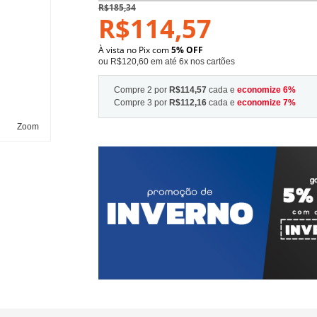
R$185,34
R$114,57
À vista no Pix com
5% OFF
ou R$120,60 em até 6x nos cartões
Compre 2 por
R$114,57
cada e
economize
6
%
Compre 3 por
R$112,16
cada e
economize
7
%
Zoom