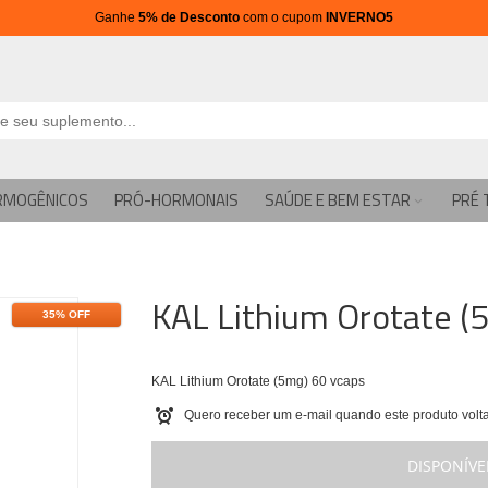
Ganhe
5% de Desconto
com o cupom
INVERNO5
RMOGÊNICOS
PRÓ-HORMONAIS
SAÚDE E BEM ESTAR
PRÉ 
KAL Lithium Orotate (
35% OFF
KAL Lithium Orotate (5mg) 60 vcaps
Quero receber um e-mail quando este produto volta
DISPONÍVE