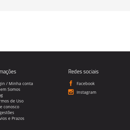
rmações
Redes sociais
gin / Minha conta
Facebook
em Somos
Instagram
og
rmos de Uso
le conosco
gestões
vios e Prazos