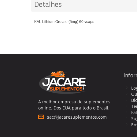
Detalhes
KAL Lithium Orotate (5mg) 60 vcaps
Info
Lo
Qu
Bl
A melhor empresa de suplementos
Te
online. Dos EUA para todo o Brasil.
Fa
sac@jacaresuplementos.com
Su
En