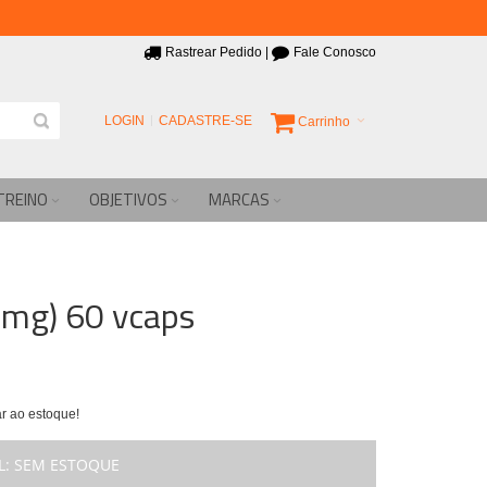
Rastrear Pedido
|
Fale Conosco
LOGIN
CADASTRE-SE
Carrinho
TREINO
OBJETIVOS
MARCAS
5mg) 60 vcaps
r ao estoque!
L:
SEM ESTOQUE