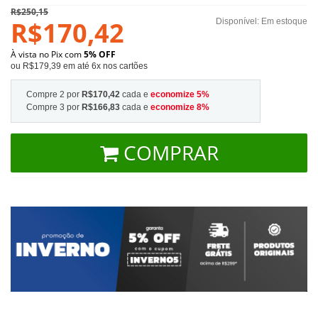
R$250,15
R$170,42
Disponível:
Em estoque
À vista no Pix com
5% OFF
ou R$179,39 em até 6x nos cartões
Compre 2 por
R$170,42
cada e
economize
5
%
Compre 3 por
R$166,83
cada e
economize
8
%
COMPRAR