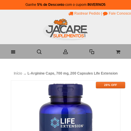
Ganhe
5% de Desconto
com o cupom
INVERNO5
Rastrear Pedido
|
Fale Conosco
Início
→
L-Arginine Caps, 700 mg, 200 Capsules Life Extension
28% OFF