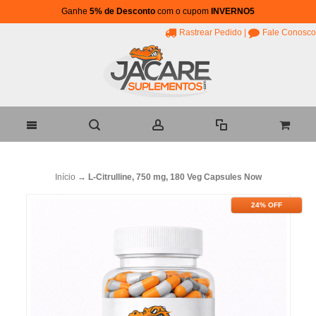
Ganhe
5% de Desconto
com o cupom
INVERNO5
Rastrear Pedido
|
Fale Conosco
Início
→
L-Citrulline, 750 mg, 180 Veg Capsules Now
24% OFF