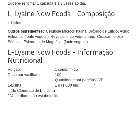
Sugere-se tomar 1 cápsula 1 a 3 vezes ao dia.
L-Lysine Now Foods - Composição
L-Lisina.
Outros Ingredientes:
Celulose Microcristalina, Dióxido de Silício, Ácido
Esteárico (fonte vegetal), Revestimento Vegetariano, Croscarmelose
Sódica e Estearato de Magnésio (fonte vegetal).
L-Lysine Now Foods - Informação
Nutricional
Porção:
1 comprimido
Dose por vasilhame:
100
Quantidade por porção
% VD
L-Lisina
1 g (1.000 mg)
*
(do Cloridrato de L-Lisina)
* Valor diário não estabelecido.