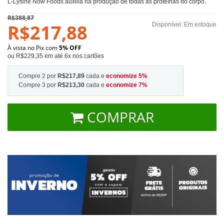
L-Lysine Now Foods auxilia na produção de todas as proteínas do corpo.
R$388,87
R$217,88
Disponível:
Em estoque
À vista no Pix com
5% OFF
ou R$229,35 em até 6x nos cartões
Compre 2 por
R$217,89
cada e
economize
5
%
Compre 3 por
R$213,30
cada e
economize
7
%
COMPRAR