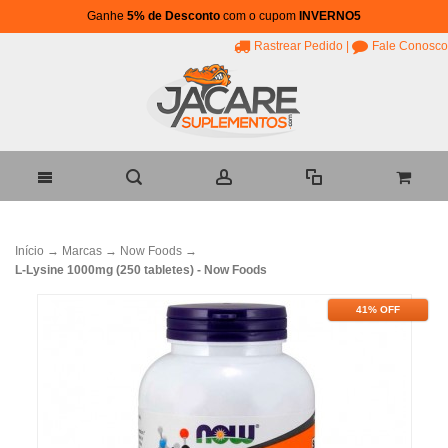
Ganhe
5% de Desconto
com o cupom
INVERNO5
Rastrear Pedido
|
Fale Conosco
Início
→
Marcas
→
Now Foods
→
L-Lysine 1000mg (250 tabletes) - Now Foods
41% OFF