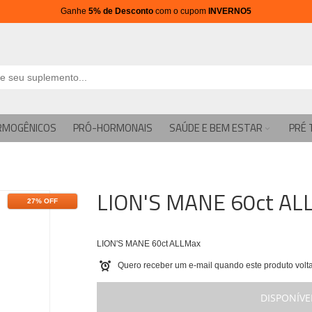
Ganhe
5% de Desconto
com o cupom
INVERNO5
RMOGÊNICOS
PRÓ-HORMONAIS
SAÚDE E BEM ESTAR
PRÉ 
LION'S MANE 60ct AL
27% OFF
LION'S MANE 60ct ALLMax
Quero receber um e-mail quando este produto volta
DISPONÍVE