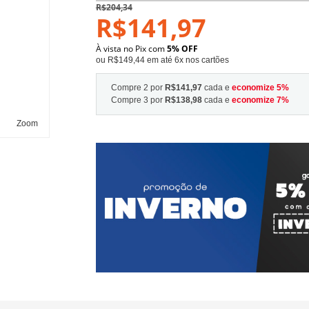
R$204,34
R$141,97
À vista no Pix com
5% OFF
ou R$149,44 em até 6x nos cartões
Compre 2 por
R$141,97
cada e
economize
5
%
Compre 3 por
R$138,98
cada e
economize
7
%
Zoom