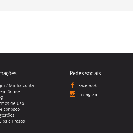
rmações
Redes sociais
gin / Minha conta
Facebook
em Somos
Instagram
og
rmos de Uso
le conosco
gestões
vios e Prazos