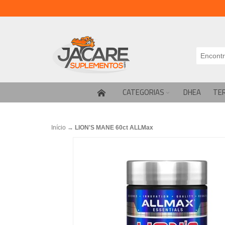
CATEGORIAS
DHEA
TE
Início
→
LION'S MANE 60ct ALLMax