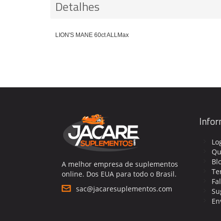
Detalhes
LION'S MANE 60ct ALLMax
Info
Lo
Qu
Bl
A melhor empresa de suplementos
Te
online. Dos EUA para todo o Brasil.
Fa
sac@jacaresuplementos.com
Su
En