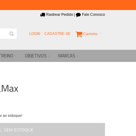
Rastrear Pedido
|
Fale Conosco
LOGIN
CADASTRE-SE
Carrinho
TREINO
OBJETIVOS
MARCAS
LMax
r ao estoque!
L:
SEM ESTOQUE