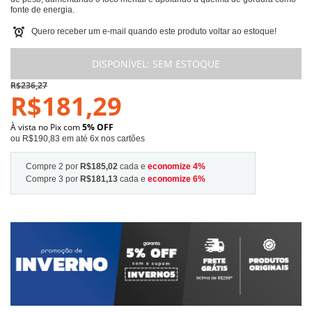
fonte de energia.
Quero receber um e-mail quando este produto voltar ao estoque!
DISPONÍVEL:
SEM ESTOQUE
R$236,27
R$181,29
À vista no Pix com
5% OFF
ou R$190,83 em até 6x nos cartões
Compre 2 por
R$185,02
cada e
economize
4
%
Compre 3 por
R$181,13
cada e
economize
6
%