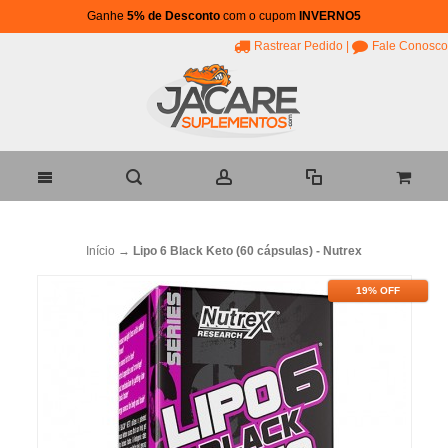
Ganhe
5% de Desconto
com o cupom
INVERNO5
Rastrear Pedido
|
Fale Conosco
Início
→
Lipo 6 Black Keto (60 cápsulas) - Nutrex
19% OFF