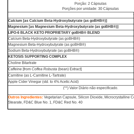
Porção: 2 Cápsulas
Porções por unidade: 30 Cápsulas
Calcium [as Calcium Beta-Hydroxybutyrate
(as goBHB®)
]
Magnesium [as Magnesium Beta-Hydroxybutyrate
(as goBHB®)
]
LIPO-6 BLACK KETO PROPRIETARY
go
BHB® BLEND
Calcium Beta-Hydroxybutyrate
(as goBHB®)
Magnesium Beta-Hydroxybutyrate
(as goBHB®)
Sodium Beta-Hydroxybutyrate
(as goBHB®)
KETOSIS SUPPORTING COMPLEX
Choline Bitartrate
Caffeine [from
Coffea Robusta
(bean) Extract]
Carnitine (as L-Carnitine L-Tartrate)
Apple Cider Vinegar (std. to 4% Acetic Acid)
(
**) Valor Diário não especificado.
Outros Ingredientes:
Vegetarian Capsule, Silicon Dioxide, Microcrystalline 
Stearate, FD&C Blue No. 1, FD&C Red No. 40