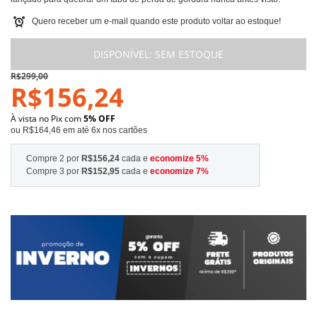
Quero receber um e-mail quando este produto voltar ao estoque!
DISPONÍVEL:
SEM ESTOQUE
R$299,00
R$156,24
À vista no Pix com
5% OFF
ou R$164,46 em até 6x nos cartões
Compre 2 por
R$156,24
cada e
economize
5
%
Compre 3 por
R$152,95
cada e
economize
7
%