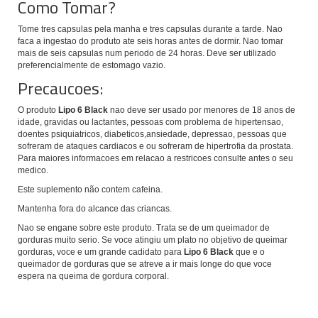
Como Tomar?
Tome tres capsulas pela manha e tres capsulas durante a tarde. Nao
faca a ingestao do produto ate seis horas antes de dormir. Nao tomar
mais de seis capsulas num periodo de 24 horas. Deve ser utilizado
preferencialmente de estomago vazio.
Precaucoes:
O produto
Lipo 6 Black
nao deve ser usado por menores de 18 anos de
idade, gravidas ou lactantes, pessoas com problema de hipertensao,
doentes psiquiatricos, diabeticos,ansiedade, depressao, pessoas que
sofreram de ataques cardiacos e ou sofreram de hipertrofia da prostata.
Para maiores informacoes em relacao a restricoes consulte antes o seu
medico.
Este suplemento não contem cafeina.
Mantenha fora do alcance das criancas.
Nao se engane sobre este produto. Trata se de um queimador de
gorduras muito serio. Se voce atingiu um plato no objetivo de queimar
gorduras, voce e um grande cadidato para
Lipo 6 Black
que e o
queimador de gorduras que se atreve a ir mais longe do que voce
espera na queima de gordura corporal.