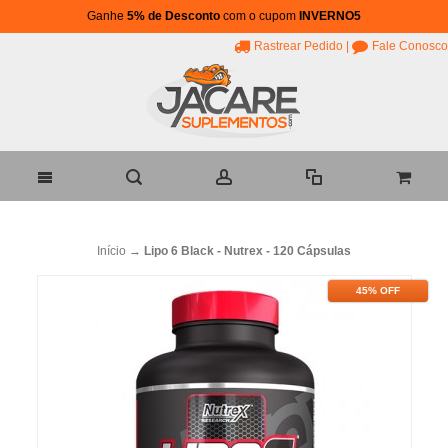
Ganhe
5% de Desconto
com o cupom
INVERNO5
Rastrear Pedido
|
Fale Conosco
Início
→
Lipo 6 Black - Nutrex - 120 Cápsulas
45% OFF