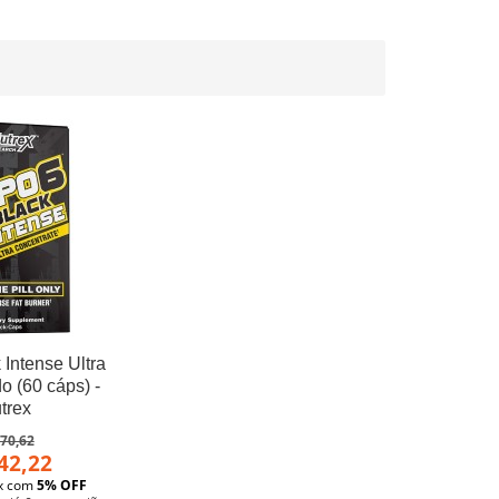
 Intense Ultra
o (60 cáps) -
trex
70,62
42,22
ix com
5% OFF