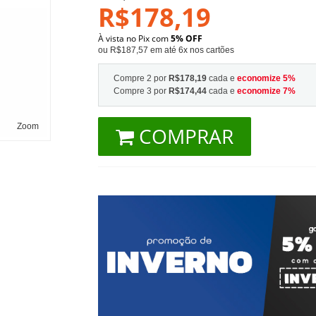
R$178,19
À vista no Pix com
5% OFF
ou R$187,57 em até 6x nos cartões
Compre 2 por
R$178,19
cada e
economize
5
%
Compre 3 por
R$174,44
cada e
economize
7
%
Zoom
COMPRAR