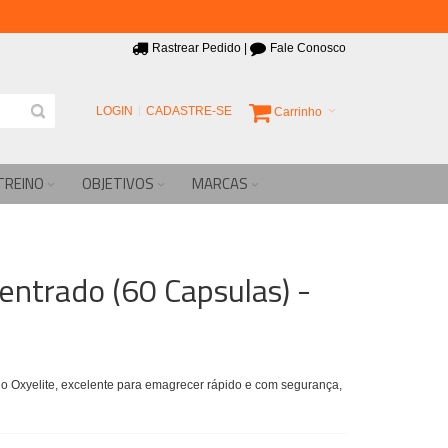
Rastrear Pedido
|
Fale Conosco
LOGIN
CADASTRE-SE
Carrinho
TREINO
OBJETIVOS
MARCAS
centrado (60 Capsulas) -
do Oxyelite, excelente para emagrecer rápido e com segurança,