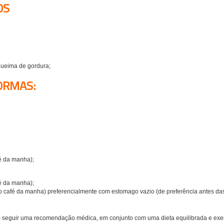
OS
queima de gordura;
FORMAS:
é da manha);
é da manha);
o café da manha) preferencialmente com estomago vazio (de preferência antes das
io seguir uma recomendação médica, em conjunto com uma dieta equilibrada e exerc