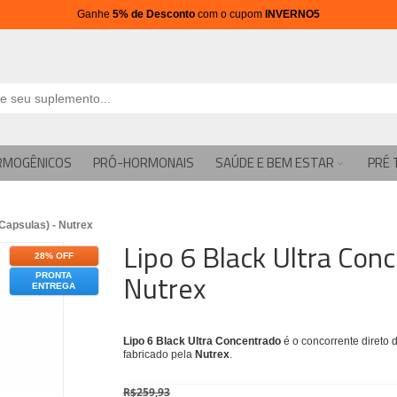
Ganhe
5% de Desconto
com o cupom
INVERNO5
RMOGÊNICOS
PRÓ-HORMONAIS
SAÚDE E BEM ESTAR
PRÉ 
 Capsulas) - Nutrex
Lipo 6 Black Ultra Con
28% OFF
Nutrex
PRONTA
ENTREGA
Lipo 6 Black Ultra Concentrado
é o concorrente direto 
fabricado pela
Nutrex
.
R$259,93