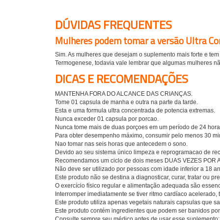
DÚVIDAS FREQUENTES
Mulheres podem tomar a versão Ultra Co
Sim. As mulheres que desejam o suplemento mais forte e tem 
Termogenese, todavia vale lembrar que algumas mulheres n
DICAS E RECOMENDAÇÕES
MANTENHA FORA DO ALCANCE DAS CRIANÇAS.
Tome 01 capsula de manha e outra na parte da tarde.
Esta e uma formula ultra concentrada de potencia extremas.
Nunca exceder 01 capsula por porcao.
Nunca tome mais de duas porçoes em um período de 24 hora
Para obter desempenho máximo, consumir pelo menos 30 minu
Nao tomar nas seis horas que antecedem o sono.
Devido ao seu sistema único limpeza e reprogramacao de recep
Recomendamos um ciclo de dois meses DUAS VEZES POR 
Não deve ser utilizado por pessoas com idade inferior a 18 a
Este produto não se destina a diagnosticar, curar, tratar ou p
O exercício físico regular e alimentação adequada são essenc
Interromper imediatamente se tiver ritmo cardíaco acelerado, t
Este produto utiliza apenas vegetais naturais capsulas que sa
Este produto contém ingredientes que podem ser banidos por
Consulte sempre seu médico antes de usar esse suplemento;