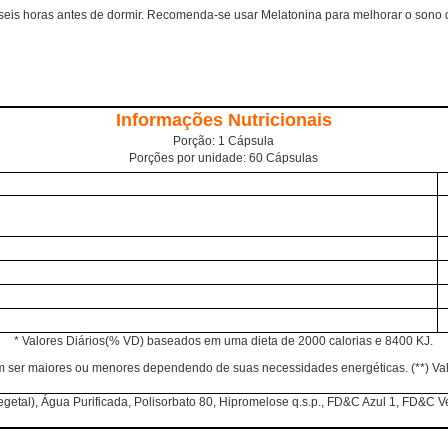
seis horas antes de dormir. Recomenda-se usar Melatonina para melhorar o sono 
Informações Nutricionais
Porção: 1 Cápsula
Porções por unidade: 60 Cápsulas
* Valores Diários(% VD) baseados em uma dieta de 2000 calorias e 8400 KJ.
m ser maiores ou menores dependendo de suas necessidades energéticas. (
**) Va
egetal), Água Purificada, Polisorbato 80, Hipromelose q.s.p., FD&C Azul 1, FD&C