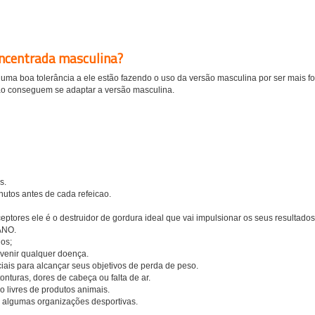
ncentrada masculina?
uma boa tolerância a ele estão fazendo o uso da versão masculina por ser mais fo
ão conseguem se adaptar a versão masculina.
s.
tos antes de cada refeicao.
tores ele é o destruidor de gordura ideal que vai impulsionar os seus resultados
ANO.
nos;
revenir qualquer doença.
iais para alcançar seus objetivos de perda de peso.
onturas, dores de cabeça ou falta de ar.
o livres de produtos animais.
 algumas organizações desportivas.