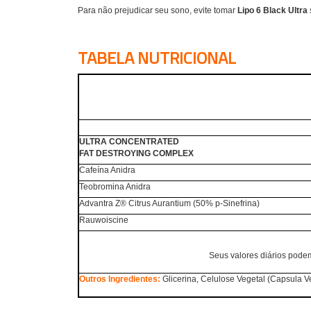
Para não prejudicar seu sono, evite tomar
Lipo 6 Black Ultra
TABELA NUTRICIONAL
ULTRA CONCENTRATED
FAT DESTROYING COMPLEX
Cafeína Anidra
Teobromina Anidra
Advantra Z® Citrus Aurantium (50% p-Sinefrina)
Rauwoiscine
Seus valores diários pode
Outros Ingredientes:
Glicerina, Celulose Vegetal (Capsula V