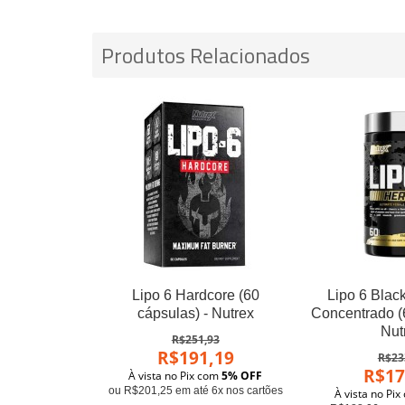
Produtos Relacionados
Lipo 6 Hardcore (60
Lipo 6 Black
cápsulas) - Nutrex
Concentrado (6
Nut
R$251,93
R$191,19
R$23
R$17
À vista no Pix com
5% OFF
ou R$201,25 em até 6x nos cartões
À vista no Pi