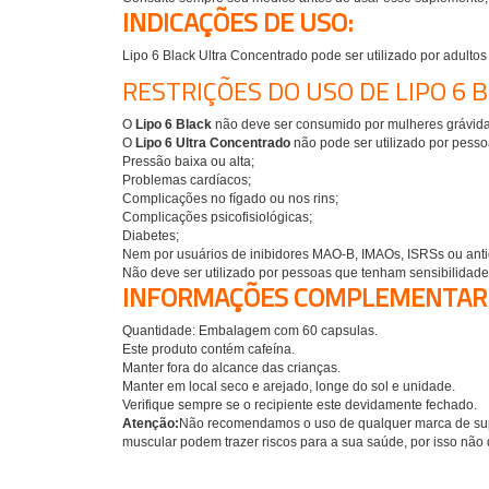
INDICAÇÕES DE USO:
Lipo 6 Black Ultra Concentrado pode ser utilizado por adultos
RESTRIÇÕES DO USO DE LIPO 6 B
O
Lipo 6 Black
não deve ser consumido por mulheres grávi
O
Lipo 6 Ultra Concentrado
não pode ser utilizado por pesso
Pressão baixa ou alta;
Problemas cardíacos;
Complicações no fígado ou nos rins;
Complicações psicofisiológicas;
Diabetes;
Nem por usuários de inibidores MAO-B, IMAOs, ISRSs ou anti
Não deve ser utilizado por pessoas que tenham sensibilidade
INFORMAÇÕES COMPLEMENTAR
Quantidade: Embalagem com 60 capsulas.
Este produto contém cafeína.
Manter fora do alcance das crianças.
Manter em local seco e arejado, longe do sol e unidade.
Verifique sempre se o recipiente este devidamente fechado.
Atenção:
Não recomendamos o uso de qualquer marca de su
muscular podem trazer riscos para a sua saúde, por isso não 