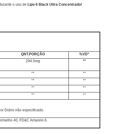
durante o uso de
Lipo 6 Black Ultra Concentrado!
QNT.PORÇÃO
%VD*
294.5mg
**
**
**
**
**
**
**
**
**
lor Diário não especificado.
 Vermelho 40, FD&C Amarelo 6.