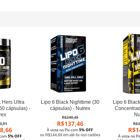
 Hers Ultra
Lipo 6 Black Nighttime (30
Lipo 6 Black
0 cápsulas) -
cápsulas) - Nutrex
Concentrad
rex
Nu
R$240,45
R$137,46
3,51
R$3
8,66
R$1
À vista no Pix com
5% OFF
ou R$144,69 em até 6x nos cartões
x com
5% OFF
À vista no P