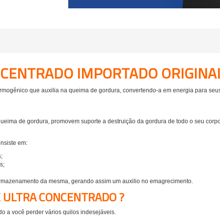
ONCENTRADO IMPORTADO ORIGINA
rmogênico que auxilia na queima de gordura, convertendo-a em energia para seus
queima de gordura, promovem suporte a destruição da gordura de todo o seu corp
onsiste em:
;
s;
 armazenamento da mesma, gerando assim um auxilio no emagrecimento.
K ULTRA CONCENTRADO ?
ndo a você perder vários quilos indesejáveis.