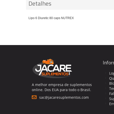
Detalhes
Lipo 6 Diuretic 80 caps NUTREX
Info
Lo
Qu
Bl
A melhor empresa de suplementos
Te
online. Dos EUA para todo o Brasil.
Fa
sac@jacaresuplementos.com
Su
En