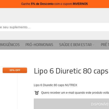
Ganhe
5% de Desconto
com o cupom
INVERNO5
RMOGÊNICOS
PRÓ-HORMONAIS
SAÚDE E BEM ESTAR
PRÉ 
Lipo 6 Diuretic 80 ca
39% OFF
Lipo 6 Diuretic 80 caps NUTREX
Quero receber um e-mail quando este produto volta
DISPONÍVE