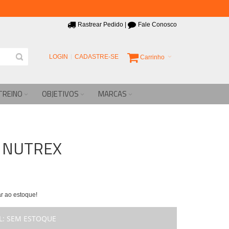
Rastrear Pedido
|
Fale Conosco
LOGIN
CADASTRE-SE
Carrinho
TREINO
OBJETIVOS
MARCAS
ps NUTREX
r ao estoque!
L:
SEM ESTOQUE