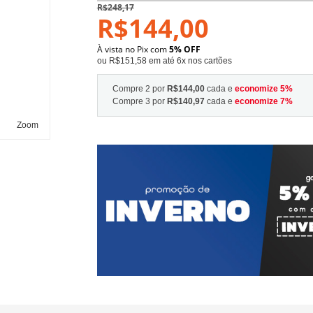
R$248,17
R$144,00
À vista no Pix com
5% OFF
ou R$151,58 em até 6x nos cartões
Compre 2 por
R$144,00
cada e
economize
5
%
Compre 3 por
R$140,97
cada e
economize
7
%
Zoom