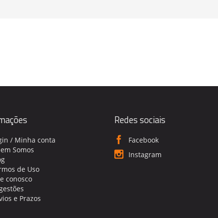
rmações
Redes sociais
gin / Minha conta
Facebook
em Somos
Instagram
og
rmos de Uso
le conosco
gestões
vios e Prazos