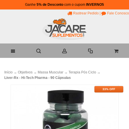
Ganhe
5% de Desconto
com o cupom
INVERNO5
Rastrear Pedido
|
Fale Conosco
Início
→
Objetivos
→
Massa Muscular
→
Terapia Pós Ciclo
→
Liver-Rx - Hi-Tech Pharma - 90 Cápsulas
33% OFF