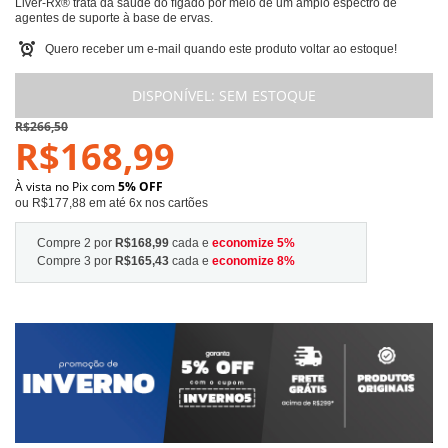
Liver-Rx® trata da saúde do fígado por meio de um amplo espectro de
agentes de suporte à base de ervas.
Quero receber um e-mail quando este produto voltar ao estoque!
DISPONÍVEL:
SEM ESTOQUE
R$266,50
R$168,99
À vista no Pix com
5% OFF
ou R$177,88 em até 6x nos cartões
Compre 2 por
R$168,99
cada e
economize
5
%
Compre 3 por
R$165,43
cada e
economize
8
%