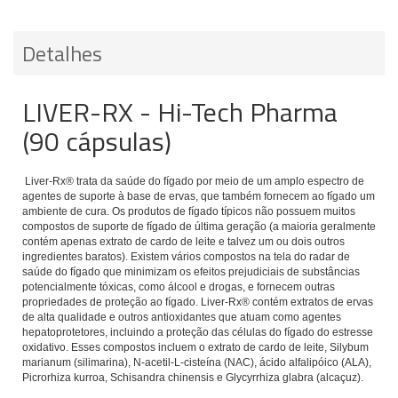
Detalhes
LIVER-RX - Hi-Tech Pharma
(90 cápsulas)
Liver-Rx® trata da saúde do fígado por meio de um amplo espectro de
agentes de suporte à base de ervas, que também fornecem ao fígado um
ambiente de cura. Os produtos de fígado típicos não possuem muitos
compostos de suporte de fígado de última geração (a maioria geralmente
contém apenas extrato de cardo de leite e talvez um ou dois outros
ingredientes baratos). Existem vários compostos na tela do radar de
saúde do fígado que minimizam os efeitos prejudiciais de substâncias
potencialmente tóxicas, como álcool e drogas, e fornecem outras
propriedades de proteção ao fígado. Liver-Rx® contém extratos de ervas
de alta qualidade e outros antioxidantes que atuam como agentes
hepatoprotetores, incluindo a proteção das células do fígado do estresse
oxidativo. Esses compostos incluem o extrato de cardo de leite, Silybum
marianum (silimarina), N-acetil-L-cisteína (NAC), ácido alfalipóico (ALA),
Picrorhiza kurroa, Schisandra chinensis e Glycyrrhiza glabra (alcaçuz).