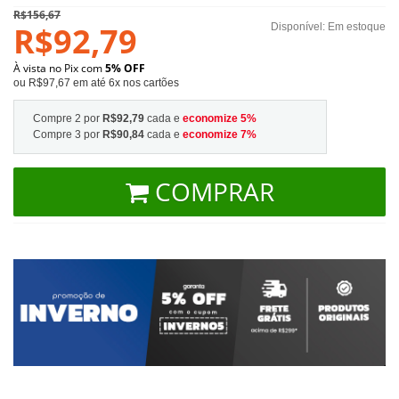
R$156,67
R$92,79
Disponível:
Em estoque
À vista no Pix com
5% OFF
ou R$97,67 em até 6x nos cartões
Compre 2 por
R$92,79
cada e
economize
5
%
Compre 3 por
R$90,84
cada e
economize
7
%
COMPRAR