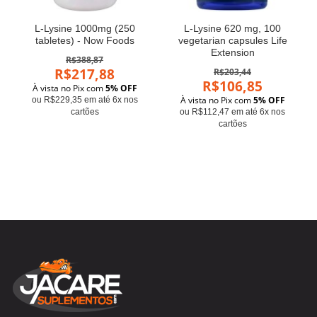
L-Lysine 1000mg (250
L-Lysine 620 mg, 100
tabletes) - Now Foods
vegetarian capsules Life
Extension
R$388,87
R$217,88
R$203,44
R$106,85
À vista no Pix com
5% OFF
À vista no Pix com
5% OFF
ou R$229,35 em até 6x nos
cartões
ou R$112,47 em até 6x nos
cartões