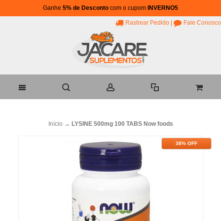
Ganhe
5% de Desconto
com o cupom
INVERNO5
Rastrear Pedido
|
Fale Conosco
Início
→
LYSINE 500mg 100 TABS Now foods
38% OFF