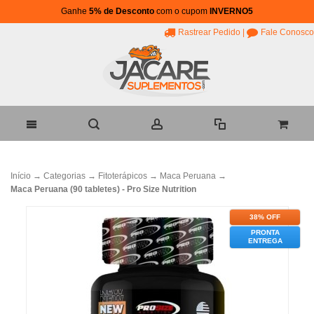
Ganhe
5% de Desconto
com o cupom
INVERNO5
Rastrear Pedido
|
Fale Conosco
Início
→
Categorias
→
Fitoterápicos
→
Maca Peruana
→
Maca Peruana (90 tabletes) - Pro Size Nutrition
38% OFF
PRONTA
ENTREGA