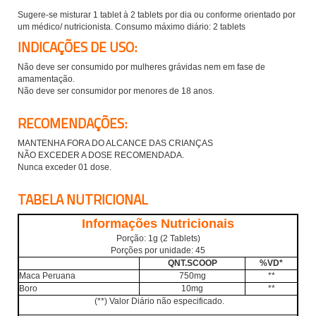
Sugere-se misturar
1
tablet
à
2 tablets
por dia
ou conforme orientado por
um médico/ nutricionista.
Consumo máximo diário: 2 tablets
INDICAÇÕES DE USO:
Não deve ser consumido por mulheres grávidas nem em fase de
amamentação.
Não deve ser consumidor por menores de 18 anos.
RECOMENDAÇÕES:
MANTENHA FORA DO ALCANCE DAS CRIANÇAS
NÃO EXCEDER A DOSE RECOMENDADA.
Nunca exceder 01 dose.
TABELA NUTRICIONAL
Informações Nutricionais
Porção: 1g
(2 Tablets)
Porções por unidade: 45
QNT.SCOOP
%VD*
Maca Peruana
750mg
**
Boro
10mg
**
(
**) Valor Diário não especificado.