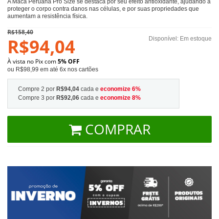
A Maca Peruana Pro Size se destaca por seu efeito antioxidante, ajudando a
proteger o corpo contra danos nas células, e por suas propriedades que
aumentam a resistência física.
R$158,40
R$94,04
Disponível:
Em estoque
À vista no Pix com
5% OFF
ou R$98,99 em até 6x nos cartões
Compre 2 por
R$94,04
cada e
economize
6
%
Compre 3 por
R$92,06
cada e
economize
8
%
COMPRAR