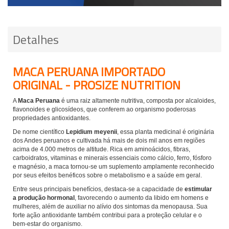
Detalhes
MACA PERUANA IMPORTADO
ORIGINAL - PROSIZE NUTRITION
A
Maca Peruana
é uma raiz altamente nutritiva, composta por alcaloides,
flavonoides e glicosídeos, que conferem ao organismo poderosas
propriedades antioxidantes.
De nome científico
Lepidium meyenii
, essa planta medicinal é originária
dos Andes peruanos e cultivada há mais de dois mil anos em regiões
acima de 4.000 metros de altitude. Rica em aminoácidos, fibras,
carboidratos, vitaminas e minerais essenciais como cálcio, ferro, fósforo
e magnésio, a maca tornou-se um suplemento amplamente reconhecido
por seus efeitos benéficos sobre o metabolismo e a saúde em geral.
Entre seus principais benefícios, destaca-se a capacidade de
estimular
a produção hormonal
, favorecendo o aumento da libido em homens e
mulheres, além de auxiliar no alívio dos sintomas da menopausa. Sua
forte ação antioxidante também contribui para a proteção celular e o
bem-estar do organismo.