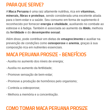
PARA QUE SERVE?
A
Maca Peruana
é uma raiz altamente nutritiva, rica em
vitaminas,
minerais, fibras e proteínas
, sendo considerada uma excelente aliada
para o bem-estar e a saúde. Seu consumo em forma de suplemento é
reconhecido por fornecer
energia e vitalidade
, auxiliando no combate ao
estresse e à fadiga. Também é associada ao aumento da
libido
, melhora
da
fertilidade
e do
desempenho sexual
.
Além disso, pode contribuir em dietas de
emagrecimento
e auxiliar na
prevenção de condições como
osteoporose
e
anemia
, graças à sua
composição rica em nutrientes essenciais.
MACA PERUANA PROSIZE
- BENEFÍCIOS
- Auxilia no a
umento dos níveis de energia
;
- Auxilia no a
umento da fertilidade
;
- Promove sensação de bem-estar;
- Promove
a produção de hormônios pelo organismo
;
- Controla a osteoporose;
- Melhora a memória e a concentração.
COMO TOMAR MACA PERUANA PROSIZE