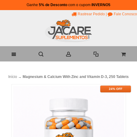
Ganhe
5% de Desconto
com o cupom
INVERNO5
Rastrear Pedido
|
Fale Conosco
Início
→
Magnesium & Calcium With Zinc and Vitamin D-3, 250 Tablets
24% OFF