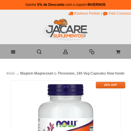
Ganhe
5% de Desconto
com o cupom
INVERNO5
Rastrear Pedido
|
Fale Conosco
Início
→
Magtein Magnesium L-Threonate, 180 Veg Capsules Now foods
29% OFF