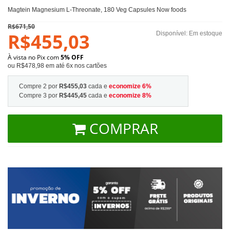
Magtein Magnesium L-Threonate, 180 Veg Capsules Now foods
R$671,50
R$455,03
Disponível:
Em estoque
À vista no Pix com
5% OFF
ou R$478,98 em até 6x nos cartões
Compre 2 por
R$455,03
cada e
economize
6
%
Compre 3 por
R$445,45
cada e
economize
8
%
COMPRAR