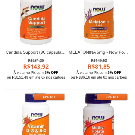
Candida Support (90 cápsulas) - Now Foods
MELATONINA 5mg - Now Foods (60 cápsulas)
R$231,25
R$145,62
R$143,92
R$81,85
À vista no Pix com
5% OFF
À vista no Pix com
5% OFF
ou R$151,49 em até 6x nos cartões
ou R$86,16 em até 6x nos cartões
41% OFF
36% OFF