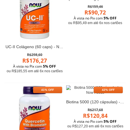
R$159,46
R$90,72
À vista no Pix com
5% OFF
ou R$95,49 em até 6x nos cartões
UC-II Colágeno (60 caps) - Now Foods
R$298,60
R$176,27
À vista no Pix com
5% OFF
ou R$185,55 em até 6x nos cartões
41% OFF
42% OFF
Biotina 5000 (120 cápsulas) - Now Foods
R$217,68
R$120,84
À vista no Pix com
5% OFF
ou R$127,20 em até 6x nos cartões