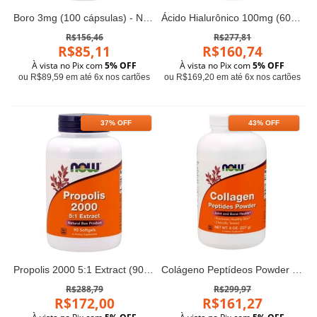
Boro 3mg (100 cápsulas) - Now Foods
Ácido Hialurônico 100mg (60 cápsulas) - Now Foods
R$156,46
R$277,81
R$85,11
R$160,74
À vista no Pix com
5% OFF
À vista no Pix com
5% OFF
ou R$89,59 em até 6x nos cartões
ou R$169,20 em até 6x nos cartões
37% OFF
43% OFF
Propolis 2000 5:1 Extract (90 softgels) - Now Foods
Colágeno Peptídeos Powder (227g) - Now Foods
R$288,79
R$299,97
R$172,00
R$161,27