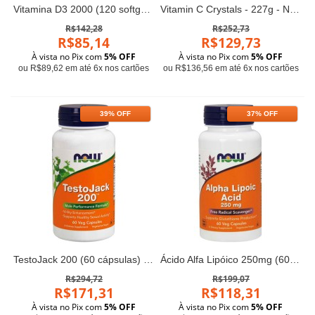
Vitamina D3 2000 (120 softgels) - Now Foods
Vitamin C Crystals - 227g - Now Sports
R$142,28
R$252,73
R$85,14
R$129,73
À vista no Pix com
5% OFF
À vista no Pix com
5% OFF
ou R$89,62 em até 6x nos cartões
ou R$136,56 em até 6x nos cartões
39% OFF
37% OFF
TestoJack 200 (60 cápsulas) - Now Foods
Ácido Alfa Lipóico 250mg (60 cápsulas) - Now Foods
R$294,72
R$199,07
R$171,31
R$118,31
À vista no Pix com
5% OFF
À vista no Pix com
5% OFF