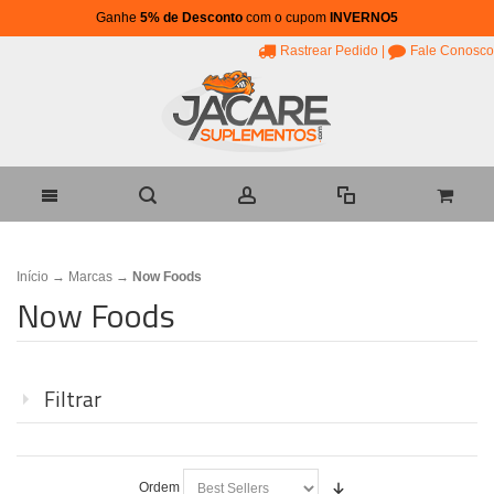
Ganhe
5% de Desconto
com o cupom
INVERNO5
Rastrear Pedido
|
Fale Conosco
Início
→
Marcas
→
Now Foods
Now Foods
Filtrar
Ordem