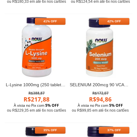
ou R$180,33 em até 6x nos cartões
ou R$124,54 em até 6x nos cartões
41% OFF
42% OFF
L-Lysine 1000mg (250 tabletes) - Now Foods
SELENIUM 200mcg 90 VCAPS Now Foods
R$388,87
R$172,07
R$217,88
R$94,86
À vista no Pix com
5% OFF
À vista no Pix com
5% OFF
ou R$229,35 em até 6x nos cartões
ou R$99,85 em até 6x nos cartões
35% OFF
37% OFF