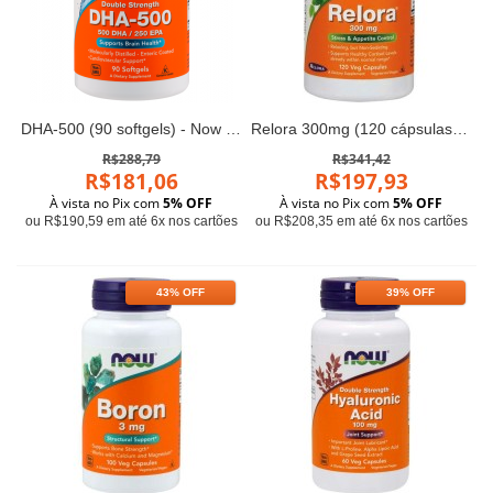
DHA-500 (90 softgels) - Now Foods
Relora 300mg (120 cápsulas) - Now Foods
R$288,79
R$341,42
R$181,06
R$197,93
À vista no Pix com
5% OFF
À vista no Pix com
5% OFF
ou R$190,59 em até 6x nos cartões
ou R$208,35 em até 6x nos cartões
43% OFF
39% OFF