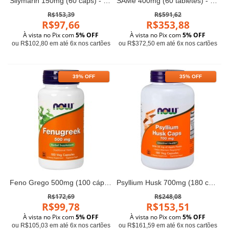
Silymarin 150mg (60 caps) - Now Foods
SAMe 400mg (60 tabletes) - Now Foods
R$153,39
R$591,62
R$97,66
R$353,88
À vista no Pix com
5% OFF
À vista no Pix com
5% OFF
ou R$102,80 em até 6x nos cartões
ou R$372,50 em até 6x nos cartões
39% OFF
35% OFF
Feno Grego 500mg (100 cápsulas) - Now Foods
Psyllium Husk 700mg (180 cápsulas) - Now Foods
R$172,69
R$248,08
R$99,78
R$153,51
À vista no Pix com
5% OFF
À vista no Pix com
5% OFF
ou R$105,03 em até 6x nos cartões
ou R$161,59 em até 6x nos cartões