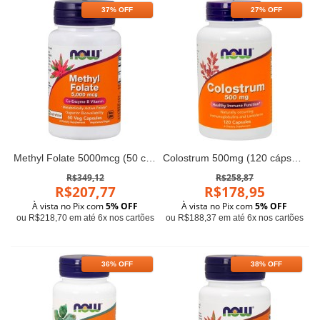
37% OFF
27% OFF
Methyl Folate 5000mcg (50 cápsulas) - Now Foods
Colostrum 500mg (120 cápsulas) - Now Foods
R$349,12
R$258,87
R$207,77
R$178,95
À vista no Pix com
5% OFF
À vista no Pix com
5% OFF
ou R$218,70 em até 6x nos cartões
ou R$188,37 em até 6x nos cartões
36% OFF
38% OFF