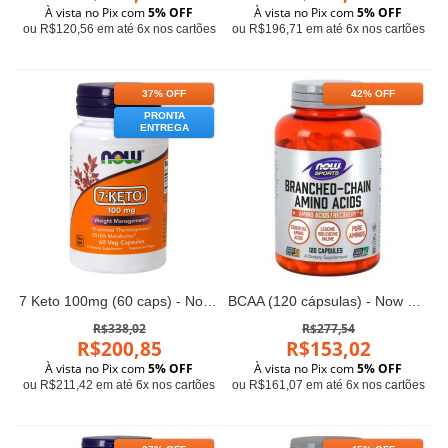
À vista no Pix com
5% OFF
À vista no Pix com
5% OFF
ou R$120,56 em até 6x nos cartões
ou R$196,71 em até 6x nos cartões
37% OFF
42% OFF
PRONTA
ENTREGA
7 Keto 100mg (60 caps) - Now Foods
BCAA (120 cápsulas) - Now Foods
R$338,02
R$277,54
R$200,85
R$153,02
À vista no Pix com
5% OFF
À vista no Pix com
5% OFF
ou R$211,42 em até 6x nos cartões
ou R$161,07 em até 6x nos cartões