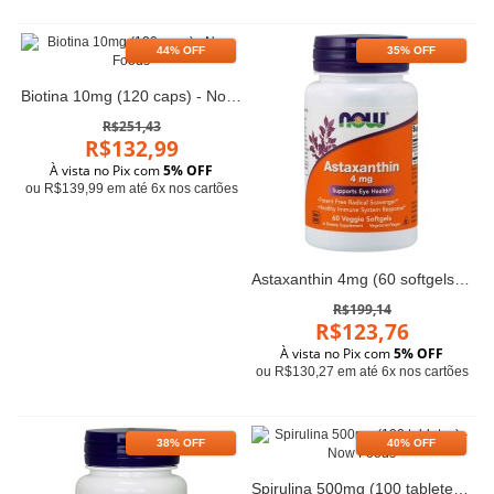
44% OFF
35% OFF
Biotina 10mg (120 caps) - Now Foods
R$251,43
R$132,99
À vista no Pix com
5% OFF
ou R$139,99 em até 6x nos cartões
Astaxanthin 4mg (60 softgels) - Now Foods
R$199,14
R$123,76
À vista no Pix com
5% OFF
ou R$130,27 em até 6x nos cartões
38% OFF
40% OFF
Spirulina 500mg (100 tabletes) - Now Foods