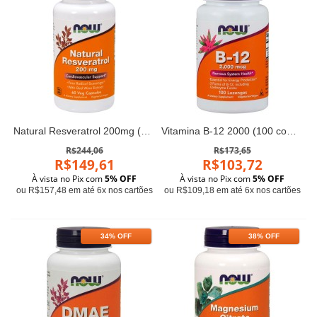
Natural Resveratrol 200mg (60 caps) - Now Foods
Vitamina B-12 2000 (100 comprimidos) - Now Foods
R$244,06
R$173,65
R$149,61
R$103,72
À vista no Pix com
5% OFF
À vista no Pix com
5% OFF
ou R$157,48 em até 6x nos cartões
ou R$109,18 em até 6x nos cartões
34% OFF
38% OFF