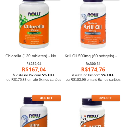
Chlorella (120 tabletes) - Now Foods
Krill Oil 500mg (60 softgels) - Now Foods
R$252,04
R$300,31
R$167,04
R$174,76
À vista no Pix com
5% OFF
À vista no Pix com
5% OFF
ou R$175,83 em até 6x nos cartões
ou R$183,96 em até 6x nos cartões
35% OFF
32% OFF