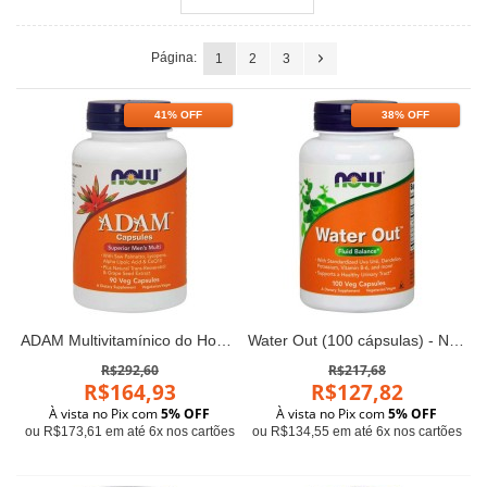
Página:
1
2
3
41% OFF
38% OFF
ADAM Multivitamínico do Homem (90 cápsulas) - Now Foods
Water Out (100 cápsulas) - Now Foods
R$292,60
R$217,68
R$164,93
R$127,82
À vista no Pix com
5% OFF
À vista no Pix com
5% OFF
ou R$173,61 em até 6x nos cartões
ou R$134,55 em até 6x nos cartões