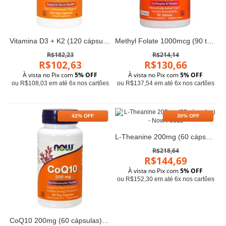
Vitamina D3 + K2 (120 cápsulas) - Now Foods
Methyl Folate 1000mcg (90 tabletes) - Now Foods
R$182,23
R$214,14
R$102,63
R$130,66
À vista no Pix com
5% OFF
À vista no Pix com
5% OFF
ou R$108,03 em até 6x nos cartões
ou R$137,54 em até 6x nos cartões
42% OFF
30% OFF
L-Theanine 200mg (60 cápsulas) - Now Foods
R$218,64
R$144,69
À vista no Pix com
5% OFF
ou R$152,30 em até 6x nos cartões
CoQ10 200mg (60 cápsulas) - Now Foods