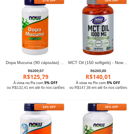
37% OFF
45% OFF
Dopa Mucuna (90 cápsulas) - Now Foods
MCT Oil (150 softgels) - Now Foods
R$209,57
R$265,88
R$125,79
R$140,01
À vista no Pix com
5% OFF
À vista no Pix com
5% OFF
ou R$132,41 em até 6x nos cartões
ou R$147,38 em até 6x nos cartões
34% OFF
39% OFF