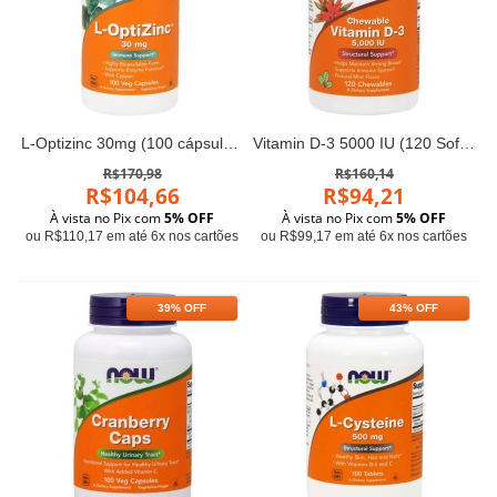
L-Optizinc 30mg (100 cápsulas) - Now Foods
Vitamin D-3 5000 IU (120 Softgels) - Now Foods
R$170,98
R$160,14
R$104,66
R$94,21
À vista no Pix com
5% OFF
À vista no Pix com
5% OFF
ou R$110,17 em até 6x nos cartões
ou R$99,17 em até 6x nos cartões
39% OFF
43% OFF