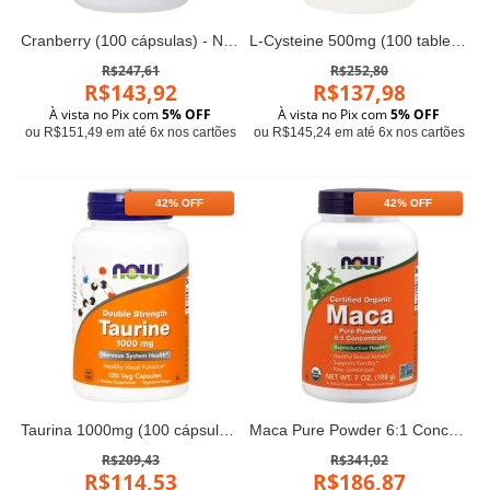
Cranberry (100 cápsulas) - Now Foods
L-Cysteine 500mg (100 tabletes) - Now Foods
R$247,61
R$252,80
R$143,92
R$137,98
À vista no Pix com
5% OFF
À vista no Pix com
5% OFF
ou R$151,49 em até 6x nos cartões
ou R$145,24 em até 6x nos cartões
42% OFF
42% OFF
Taurina 1000mg (100 cápsulas) - Now Foods
Maca Pure Powder 6:1 Concentrado (198g) - Now Foods
R$209,43
R$341,02
R$114,53
R$186,87