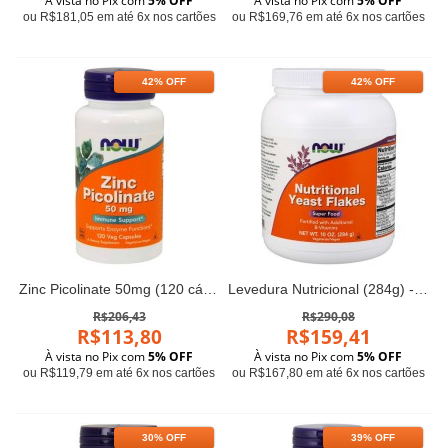
À vista no Pix com
5% OFF
À vista no Pix com
5% OFF
ou R$181,05 em até 6x nos cartões
ou R$169,76 em até 6x nos cartões
42% OFF
42% OFF
Zinc Picolinate 50mg (120 cápsulas) - Now Foods
Levedura Nutricional (284g) - Now Foods
R$206,43
R$290,08
R$113,80
R$159,41
À vista no Pix com
5% OFF
À vista no Pix com
5% OFF
ou R$119,79 em até 6x nos cartões
ou R$167,80 em até 6x nos cartões
30% OFF
39% OFF