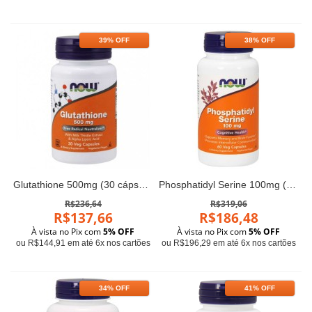
39% OFF
38% OFF
Glutathione 500mg (30 cápsulas) - Now Foods
Phosphatidyl Serine 100mg (60 cápsulas) - Now Foods
R$236,64
R$319,06
R$137,66
R$186,48
À vista no Pix com
5% OFF
À vista no Pix com
5% OFF
ou R$144,91 em até 6x nos cartões
ou R$196,29 em até 6x nos cartões
34% OFF
41% OFF