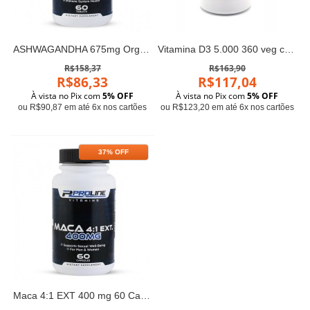
ASHWAGANDHA 675mg Organic 60 tabs PLV
Vitamina D3 5.000 360 veg caps PLV Proline
R$158,37
R$163,90
R$86,33
R$117,04
À vista no Pix com
5% OFF
À vista no Pix com
5% OFF
ou R$90,87 em até 6x nos cartões
ou R$123,20 em até 6x nos cartões
37% OFF
Maca 4:1 EXT 400 mg 60 Capsulas PLV