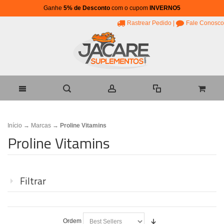
Ganhe
5% de Desconto
com o cupom
INVERNO5
Rastrear Pedido
|
Fale Conosco
Início
→
Marcas
→
Proline Vitamins
Proline Vitamins
Filtrar
Ordem