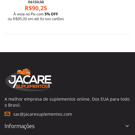
R$150,00
R$90,25
À vista no Pix com
5% OFF
ou R$95,00 em até 6x nos cartões
A melhor empresa de suplementos online. Dos EUA para todo
o Brasil.
sac@jacaresuplementos.com
Informações