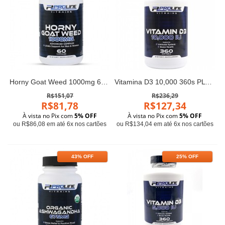
Horny Goat Weed 1000mg 60 Capsulas PLV
Vitamina D3 10,000 360s PLV - ProLine
R$151,07
R$236,29
R$81,78
R$127,34
À vista no Pix com
5% OFF
À vista no Pix com
5% OFF
ou R$86,08 em até 6x nos cartões
ou R$134,04 em até 6x nos cartões
43% OFF
25% OFF