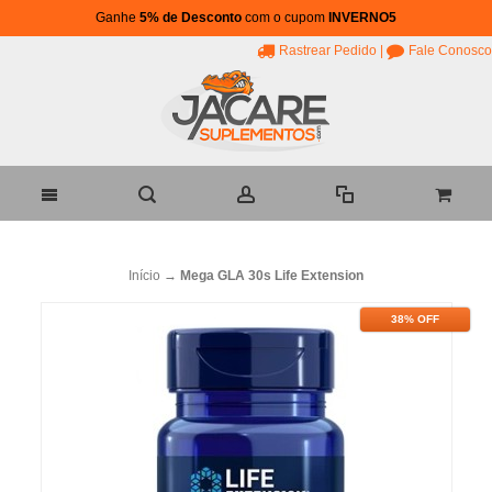
Ganhe
5% de Desconto
com o cupom
INVERNO5
Rastrear Pedido
|
Fale Conosco
Início
→
Mega GLA 30s Life Extension
38% OFF