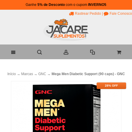
Ganhe
5% de Desconto
com o cupom
INVERNO5
Rastrear Pedido
|
Fale Conosco
Início
→
Marcas
→
GNC
→
Mega Men Diabetic Support (90 caps) - GNC
28% OFF