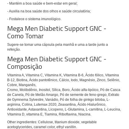
- Mantém a boa saúde e bem-estar em geral;
- Auxilia na boa saúde dos olhos e saúde circulatória;
- Fostalece o sistema imunológico.
Mega Men Diabetic Support GNC -
Como Tomar
Sugere-se tomar uma cápsula pela manhã e uma a tarde junto a
refeição.
Mega Men Diabetic Support GNC -
Composição
Vitamina A, Vitamina C, Vitamina K, Vitamina B-6, Ácido fólico, Vitamina
B-12, Biotina, Ácido pantotênico, Cálcio, Iodo, Magnésio, Zinco, Selênio,
Cobre, Manganês,
Cromo, Molibdênio, Inositol, Sílica, Boro, Ácido alfa-lipóico, Pó de Casca
de Canela, Pó de Melão Amargo, Pó de semente de feno-grego, Extrato
de Gymnema Sylvestre, Vanádio, Pó de folha de ginkgo biloba, L-
arginina, Colina, Lutemax 2020, Zeaxantina, Ácido Hialurônico,
Antioxidante, Astaxantina, Licopeno, L-Glutamina, L-carnitina, L-Leucina,
Vitamina D, vitamina E, Tiamina, Riboflavina, Niacina.
Other ingredientes: Cellulose, titanium dioxide, vegetable
acetoglycerides, caramel color, ethyl vanillin.