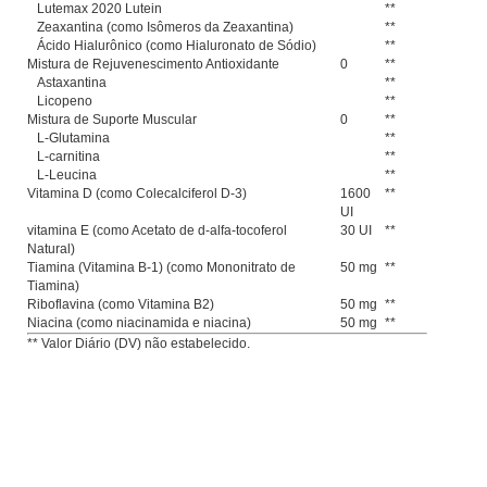
Lutemax 2020 Lutein
**
Zeaxantina (como Isômeros da Zeaxantina)
**
Ácido Hialurônico (como Hialuronato de Sódio)
**
Mistura de Rejuvenescimento Antioxidante
0
**
Astaxantina
**
Licopeno
**
Mistura de Suporte Muscular
0
**
L-Glutamina
**
L-carnitina
**
L-Leucina
**
Vitamina D (como Colecalciferol D-3)
1600
**
UI
vitamina E (como Acetato de d-alfa-tocoferol
30 UI
**
Natural)
Tiamina (Vitamina B-1) (como Mononitrato de
50 mg
**
Tiamina)
Riboflavina (como Vitamina B2)
50 mg
**
Niacina (como niacinamida e niacina)
50 mg
**
** Valor Diário (DV) não estabelecido.