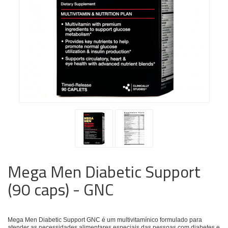
Mega Men Diabetic Support
(90 caps) - GNC
Mega Men Diabetic Support GNC é um multivitamínico formulado para
atender as necessidades alimentares especiais das pessoas com diabetes e