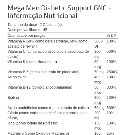
Mega Men Diabetic Support GNC -
Informação Nutricional
Tamanho da dose
2 Cápsula (s)
Dose por vasilhame
45
Quantidade por porção
% DV
Vitamina A (50% como beta-caroteno, 50% como
5000
100%
acetato de reynyl)
UI
Vitamina C (como ácido ascórbico e ascorbato de
300
500%
cálcio)
mg
Vitamina K (como fitonadiona)
80
100%
mcg
Vitamina B-6 (como cloridrato de piridoxina)
50 mg
2500%
Ácido fólico
400
100%
mcg
Vitamina B-12 (como cianocobalamina)
50
833%
mcg
Biotina
300
100%
mcg
Ácido pantotênico (como d-pantotenato de cálcio)
50 mg
500%
Cálcio (como carbonato de cálcio e ascorbato de
200
20%
cálcio)
mg
Iodo (como Iodeto de Potássio)
150
100%
mcg
Magnésio (como Óxido de Magnésio)
100
25%