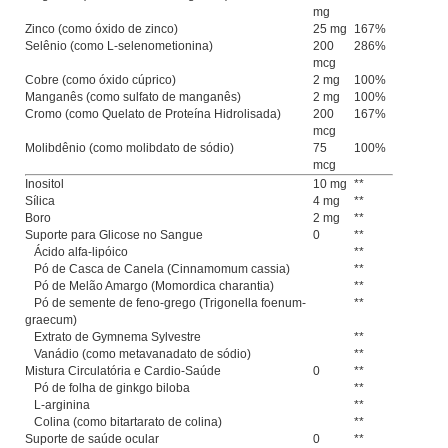
mg
Zinco (como óxido de zinco)
25 mg
167%
Selênio (como L-selenometionina)
200
286%
mcg
Cobre (como óxido cúprico)
2 mg
100%
Manganês (como sulfato de manganês)
2 mg
100%
Cromo (como Quelato de Proteína Hidrolisada)
200
167%
mcg
Molibdênio (como molibdato de sódio)
75
100%
mcg
Inositol
10 mg
**
Sílica
4 mg
**
Boro
2 mg
**
Suporte para Glicose no Sangue
0
**
Ácido alfa-lipóico
**
Pó de Casca de Canela (Cinnamomum cassia)
**
Pó de Melão Amargo (Momordica charantia)
**
Pó de semente de feno-grego (Trigonella foenum-
**
graecum)
Extrato de Gymnema Sylvestre
**
Vanádio (como metavanadato de sódio)
**
Mistura Circulatória e Cardio-Saúde
0
**
Pó de folha de ginkgo biloba
**
L-arginina
**
Colina (como bitartarato de colina)
**
Suporte de saúde ocular
0
**