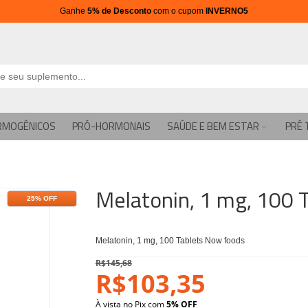
Ganhe
5% de Desconto
com o cupom
INVERNO5
RMOGÊNICOS
PRÓ-HORMONAIS
SAÚDE E BEM ESTAR
PRÉ 
Melatonin, 1 mg, 100 
25% OFF
Melatonin, 1 mg, 100 Tablets Now foods
R$145,68
R$103,35
À vista no Pix com
5% OFF