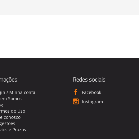
rmações
Redes sociais
gin / Minha conta
Facebook
em Somos
Instagram
og
rmos de Uso
le conosco
gestões
vios e Prazos