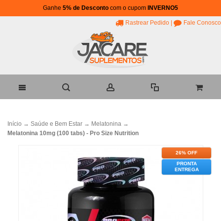
Ganhe
5% de Desconto
com o cupom
INVERNO5
Rastrear Pedido
|
Fale Conosco
Início
→
Saúde e Bem Estar
→
Melatonina
→
Melatonina 10mg (100 tabs) - Pro Size Nutrition
26% OFF
PRONTA
ENTREGA