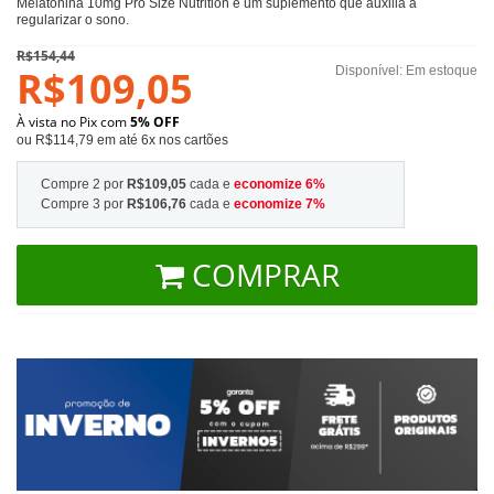
Melatonina 10mg Pro Size Nutrition é um suplemento que auxilia a
regularizar o sono.
R$154,44
R$109,05
Disponível:
Em estoque
À vista no Pix com
5% OFF
ou R$114,79 em até 6x nos cartões
Compre 2 por
R$109,05
cada e
economize
6
%
Compre 3 por
R$106,76
cada e
economize
7
%
COMPRAR