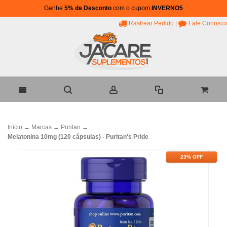
Ganhe
5% de Desconto
com o cupom
INVERNO5
Rastrear Pedido
|
Fale Conosco
Início
→
Marcas
→
Puritan
→
Melatonina 10mg (120 cápsulas) - Puritan's Pride
23% OFF