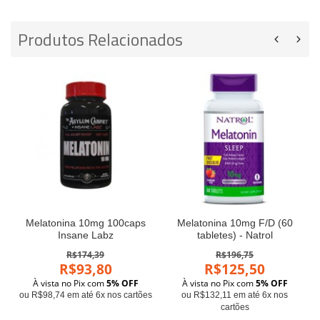
Produtos Relacionados
Melatonina 10mg 100caps
Melatonina 10mg F/D (60
Insane Labz
tabletes) - Natrol
R$174,39
R$196,75
R$93,80
R$125,50
À vista no Pix com
5% OFF
À vista no Pix com
5% OFF
ou R$98,74 em até 6x nos cartões
ou R$132,11 em até 6x nos
cartões