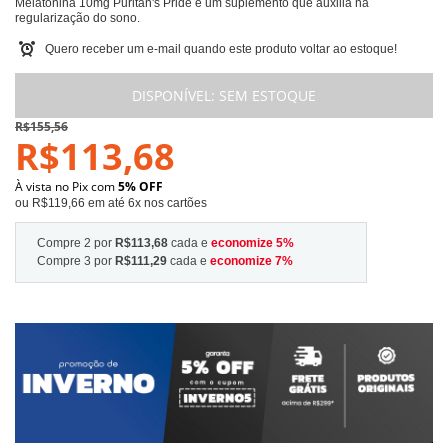
Melatonina 10mg Puritan's Pride é um suplemento que auxilia na
regularização do sono.
Quero receber um e-mail quando este produto voltar ao estoque!
DISPONÍVEL:
SEM ESTOQUE
R$155,56
R$113,68
À vista no Pix com
5% OFF
ou R$119,66 em até 6x nos cartões
Compre 2 por
R$113,68
cada e
economize
5
%
Compre 3 por
R$111,29
cada e
economize
7
%