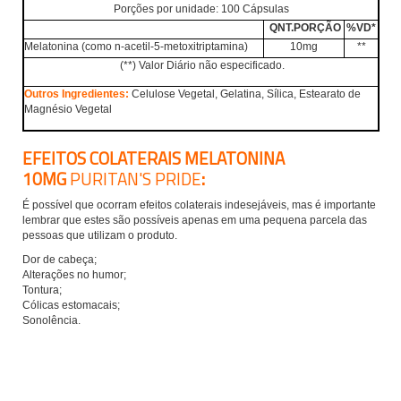
Porções por unidade: 100 Cápsulas
QNT.PORÇÃO
%VD*
Melatonina (como n-acetil-5-metoxitriptamina)
10mg
**
(
**) Valor Diário não especificado.
Outros Ingredientes:
Celulose Vegetal, Gelatina, Sílica, Estearato de
Magnésio Vegetal
EFEITOS COLATERAIS
MELATONINA
:
10MG
PURITAN'S PRIDE
É possível que ocorram efeitos colaterais indesejáveis, mas é importante
lembrar que estes são possíveis apenas em uma pequena parcela das
pessoas que utilizam o produto.
Dor de cabeça;
Alterações no humor;
Tontura;
Cólicas estomacais;
Sonolência.