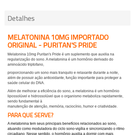
Detalhes
MELATONINA 10MG IMPORTADO
ORIGINAL - PURITAN'S PRIDE
Melatonina 10mg Puritan's Pride é um suplemento que auxilia na
regularização do sono. A melatonina é um hormônio derivado do
aminoácido triptofano,
proporcionando um sono mais tranquilo e relaxante durante a noite,
além de possuir ação antioxidante, função importante para proteger a
saúde celular do DNA.
Além de melhorar a eficiência do sono, a melatonina é um hormônio
lipossolúvel e hidrossolúvel que o organismo metaboliza rapidamente,
sendo fundamental à
manutenção de atenção, memória, raciocínio, humor e criatividade.
PARA QUE SERVE?
A melatonina tem seus principais benefícios relacionados ao sono,
atuando como moduladora do ciclo sono-vigília e sincronizando o ritmo
circadiano. Nesse sentido, o hormônio auxilia a dormir com mais