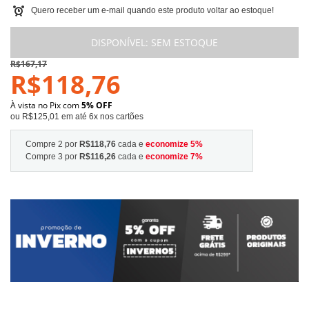
Quero receber um e-mail quando este produto voltar ao estoque!
DISPONÍVEL:
SEM ESTOQUE
R$167,17
R$118,76
À vista no Pix com
5% OFF
ou R$125,01 em até 6x nos cartões
Compre 2 por
R$118,76
cada e
economize
5
%
Compre 3 por
R$116,26
cada e
economize
7
%