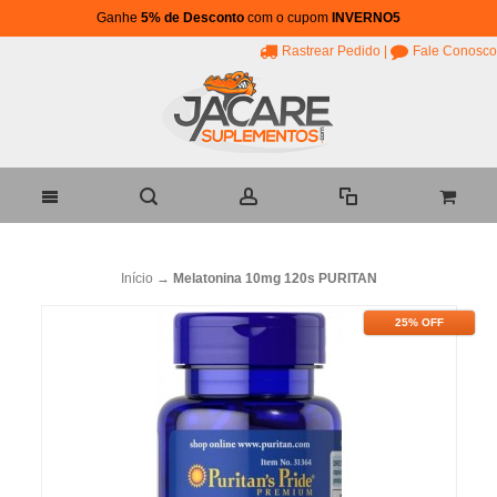
Ganhe
5% de Desconto
com o cupom
INVERNO5
Rastrear Pedido
|
Fale Conosco
Início
→
Melatonina 10mg 120s PURITAN
25% OFF