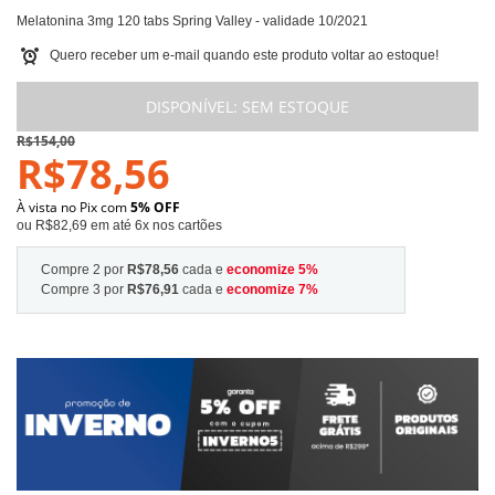
Melatonina 3mg 120 tabs Spring Valley - validade 10/2021
Quero receber um e-mail quando este produto voltar ao estoque!
DISPONÍVEL:
SEM ESTOQUE
R$154,00
R$78,56
À vista no Pix com
5% OFF
ou R$82,69 em até 6x nos cartões
Compre 2 por
R$78,56
cada e
economize
5
%
Compre 3 por
R$76,91
cada e
economize
7
%