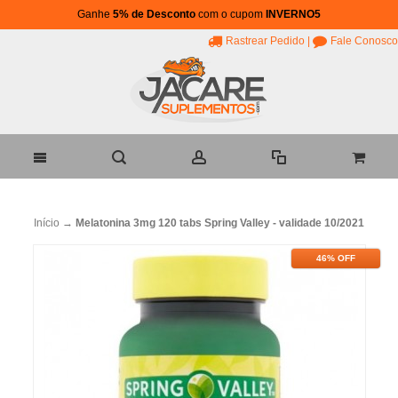
Ganhe
5% de Desconto
com o cupom
INVERNO5
Rastrear Pedido
|
Fale Conosco
Início
→
Melatonina 3mg 120 tabs Spring Valley - validade 10/2021
46% OFF