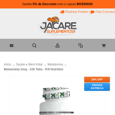
Ganhe
5% de Desconto
com o cupom
INVERNO5
Rastrear Pedido
|
Fale Conosco
Início
→
Saúde e Bem Estar
→
Melatonina
→
Melatonina 5mg - 100 Tabs - KN Nutrition
28% OFF
PRONTA
ENTREGA