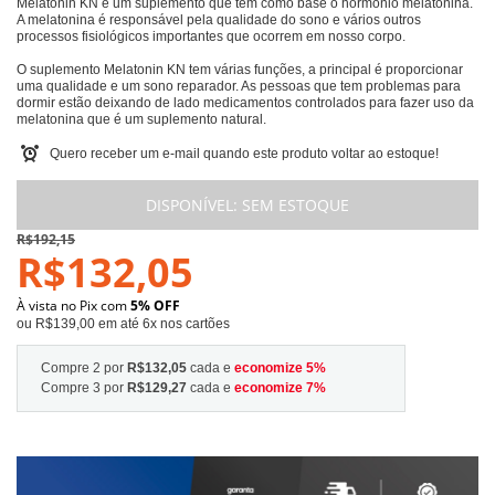
Melatonin KN é um suplemento que tem como base o hormônio melatonina.
A melatonina é responsável pela qualidade do sono e vários outros
processos fisiológicos importantes que ocorrem em nosso corpo.
O suplemento Melatonin KN tem várias funções, a principal é proporcionar
uma qualidade e um sono reparador. As pessoas que tem problemas para
dormir estão deixando de lado medicamentos controlados para fazer uso da
melatonina que é um suplemento natural.
Quero receber um e-mail quando este produto voltar ao estoque!
DISPONÍVEL:
SEM ESTOQUE
R$192,15
R$132,05
À vista no Pix com
5% OFF
ou R$139,00 em até 6x nos cartões
Compre 2 por
R$132,05
cada e
economize
5
%
Compre 3 por
R$129,27
cada e
economize
7
%