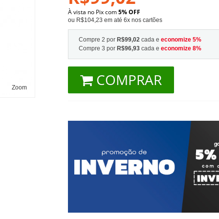
À vista no Pix com
5% OFF
ou R$104,23 em até 6x nos cartões
Compre 2 por
R$99,02
cada e
economize
5
%
Compre 3 por
R$96,93
cada e
economize
8
%
COMPRAR
Zoom