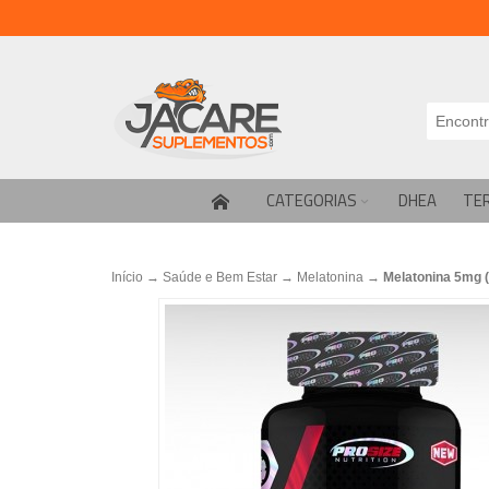
CATEGORIAS
DHEA
TE
Início
→
Saúde e Bem Estar
→
Melatonina
→
Melatonina 5mg (1