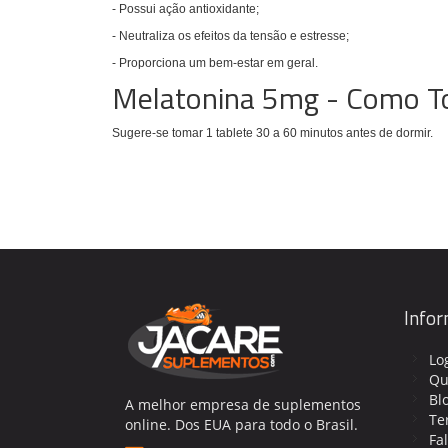
- Possui ação antioxidante;
- Neutraliza os efeitos da tensão e estresse;
- Proporciona um bem-estar em geral.
Melatonina 5mg - Como 
Sugere-se tomar 1 tablete 30 a 60 minutos antes de dormir.
Info
Lo
Qu
Bl
A melhor empresa de suplementos
Te
online. Dos EUA para todo o Brasil.
Fa