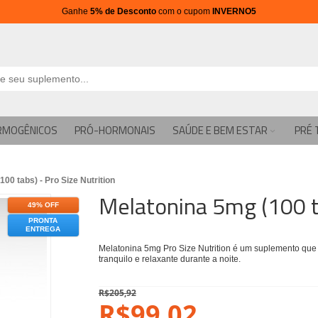
Ganhe
5% de Desconto
com o cupom
INVERNO5
RMOGÊNICOS
PRÓ-HORMONAIS
SAÚDE E BEM ESTAR
PRÉ 
00 tabs) - Pro Size Nutrition
Melatonina 5mg (100 ta
49% OFF
PRONTA
ENTREGA
Melatonina 5mg Pro Size Nutrition é um suplemento que 
tranquilo e relaxante durante a noite.
R$205,92
R$99,02