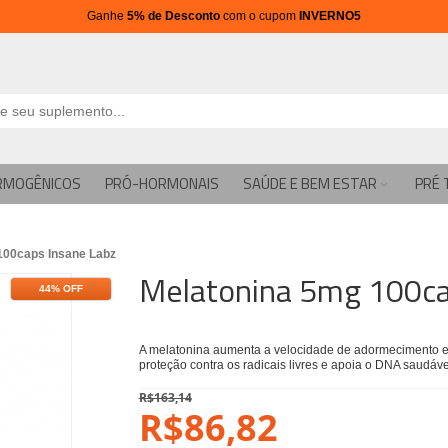
Ganhe
5% de Desconto
com o cupom
INVERNO5
RMOGÊNICOS
PRÓ-HORMONAIS
SAÚDE E BEM ESTAR
PRÉ 
100caps Insane Labz
Melatonina 5mg 100ca
44% OFF
A melatonina aumenta a velocidade de adormecimento e 
proteção contra os radicais livres e apoia o DNA saudáve
R$163,14
R$86,82