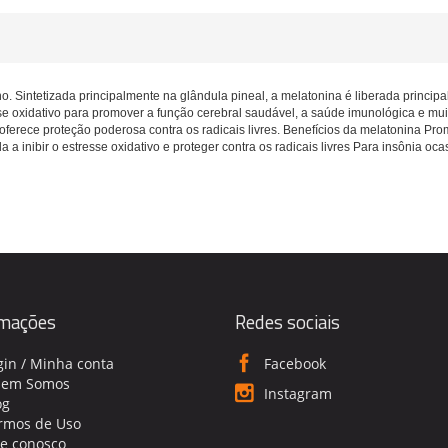
. Sintetizada principalmente na glândula pineal, a melatonina é liberada principa
sse oxidativo para promover a função cerebral saudável, a saúde imunológica e mu
erece proteção poderosa contra os radicais livres. Benefícios da melatonina Pro
 inibir o estresse oxidativo e proteger contra os radicais livres Para insônia oca
rmações
Redes sociais
gin / Minha conta
Facebook
em Somos
Instagram
og
rmos de Uso
le conosco