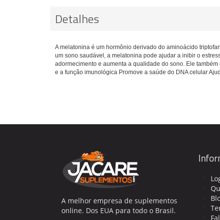
Detalhes
A melatonina é um hormônio derivado do aminoácido triptofano
um sono saudável, a melatonina pode ajudar a inibir o estre
adormecimento e aumenta a qualidade do sono. Ele também of
e a função imunológica Promove a saúde do DNA celular Ajuda a
Info
Lo
Qu
Bl
A melhor empresa de suplementos
Te
online. Dos EUA para todo o Brasil.
Fa