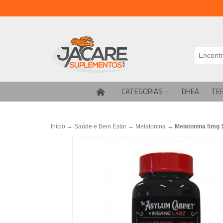
CATEGORIAS
DHEA
TE
Início
→
Saúde e Bem Estar
→
Melatonina
→
Melatonina 5mg 