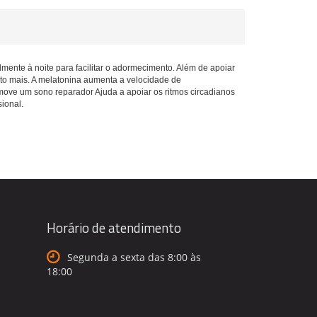
lmente à noite para facilitar o adormecimento. Além de apoiar
ito mais. A melatonina aumenta a velocidade de
move um sono reparador Ajuda a apoiar os ritmos circadianos
sional.
Horário de atendimento
Segunda a sexta das 8:00 às
18:00