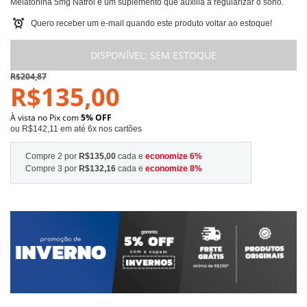
Melatonina 5mg Natrol é um suplemento que auxilia a regularizar o sono.
Quero receber um e-mail quando este produto voltar ao estoque!
DISPONÍVEL:
SEM ESTOQUE
R$204,87
R$135,00
À vista no Pix com
5% OFF
ou R$142,11 em até 6x nos cartões
Compre 2 por
R$135,00
cada e
economize
6
%
Compre 3 por
R$132,16
cada e
economize
8
%