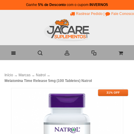
Ganhe
5% de Desconto
com o cupom
INVERNO5
Rastrear Pedido
|
Fale Conosco
Início
→
Marcas
→
Natrol
→
Melatonina Time Release 5mg (100 Tabletes) Natrol
31% OFF