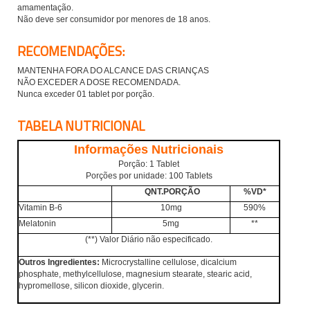
amamentação.
Não deve ser consumidor por menores de 18 anos.
RECOMENDAÇÕES:
MANTENHA FORA DO ALCANCE DAS CRIANÇAS
NÃO EXCEDER A DOSE RECOMENDADA.
Nunca exceder 01 tablet por porção.
TABELA NUTRICIONAL
Informações Nutricionais
Porção: 1
Tablet
Porções por unidade: 100 Tablets
QNT.PORÇÃO
%VD*
Vitamin B-6
10mg
590%
Melatonin
5mg
**
(
**) Valor Diário não especificado.
Outros Ingredientes:
Microcrystalline cellulose, dicalcium
phosphate, methylcellulose, magnesium stearate, stearic acid,
hypromellose, silicon dioxide, glycerin.