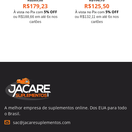
R$285,38
R$196,75
R$179,23
R$125,50
À vista no Pix com
5% OFF
À vista no Pix com
5% OFF
ou R$188,66 em até 6x nos
ou R$132,11 em até 6x nos
cartões
cartões
A melhor empresa de suplementos online. Dos EUA para todo
o Brasil.
sac@jacaresuplementos.com