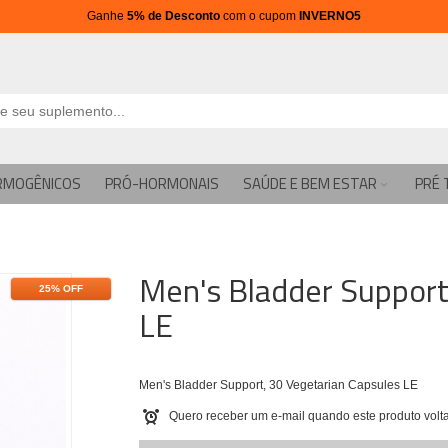
Ganhe
5% de Desconto
com o cupom
INVERNO5
RMOGÊNICOS
PRÓ-HORMONAIS
SAÚDE E BEM ESTAR
PRÉ 
Men's Bladder Support
25% OFF
LE
Men's Bladder Support, 30 Vegetarian Capsules LE
Quero receber um e-mail quando este produto volta