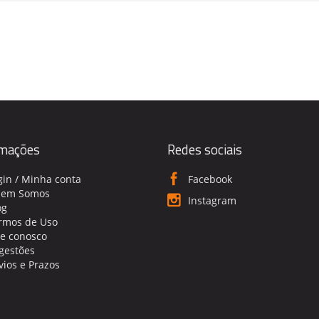
rmações
Redes sociais
gin / Minha conta
Facebook
em Somos
Instagram
og
rmos de Uso
le conosco
gestões
vios e Prazos