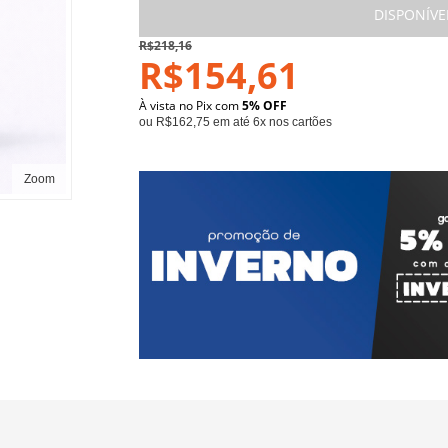
DISPONÍVE
R$218,16
R$154,61
À vista no Pix com
5% OFF
ou R$162,75 em até 6x nos cartões
Zoom