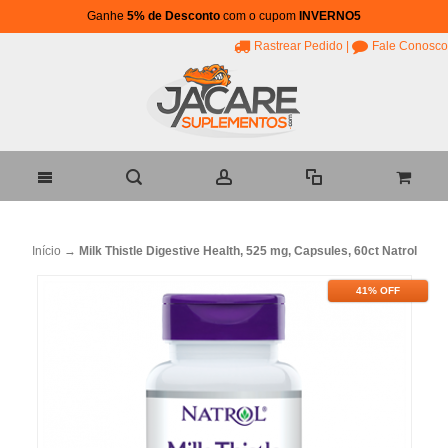
Ganhe
5% de Desconto
com o cupom
INVERNO5
Rastrear Pedido
|
Fale Conosco
Início
→
Milk Thistle Digestive Health, 525 mg, Capsules, 60ct Natrol
41% OFF