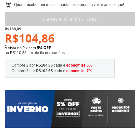
Quero receber um e-mail quando este produto voltar ao estoque!
DISPONÍVEL:
SEM ESTOQUE
R$188,09
R$104,86
À vista no Pix com
5% OFF
ou R$110,38 em até 6x nos cartões
Compre 2 por
R$104,86
cada e
economize
5
%
Compre 3 por
R$102,65
cada e
economize
7
%