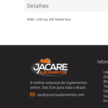
Detalhes
MSM, 1,500 mg, 200 Tablets Now
Info
Lo
Qu
Bl
A melhor empresa de suplementos
Te
online. Dos EUA para todo o Brasil.
Fa
sac@jacaresuplementos.com
Su
En