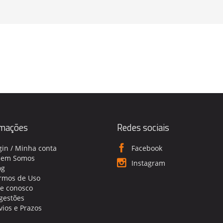
rmações
Redes sociais
gin / Minha conta
Facebook
em Somos
Instagram
og
rmos de Uso
le conosco
gestões
vios e Prazos