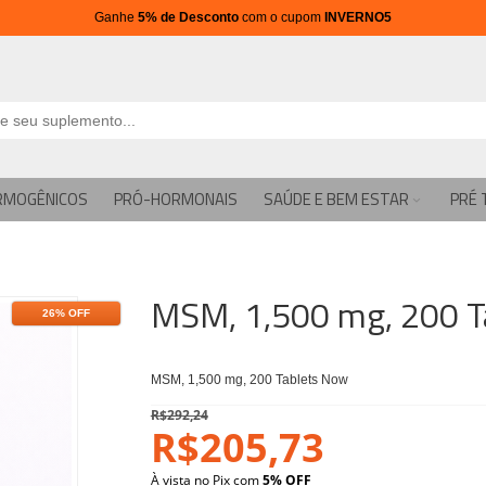
Ganhe
5% de Desconto
com o cupom
INVERNO5
RMOGÊNICOS
PRÓ-HORMONAIS
SAÚDE E BEM ESTAR
PRÉ 
MSM, 1,500 mg, 200 T
26% OFF
MSM, 1,500 mg, 200 Tablets Now
R$292,24
R$205,73
À vista no Pix com
5% OFF