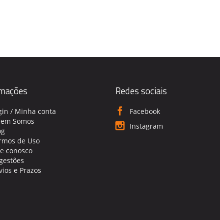
rmações
Redes sociais
gin / Minha conta
Facebook
em Somos
Instagram
og
rmos de Uso
le conosco
gestões
vios e Prazos