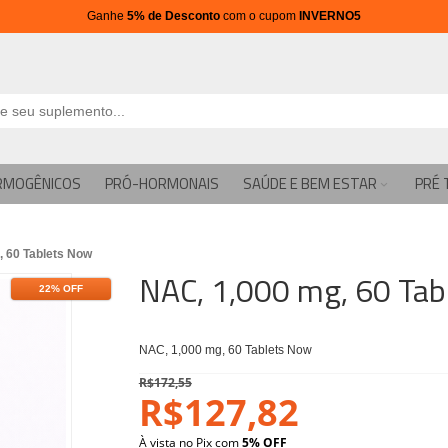
Ganhe
5% de Desconto
com o cupom
INVERNO5
RMOGÊNICOS
PRÓ-HORMONAIS
SAÚDE E BEM ESTAR
PRÉ 
, 60 Tablets Now
NAC, 1,000 mg, 60 Tab
22% OFF
NAC, 1,000 mg, 60 Tablets Now
R$172,55
R$127,82
À vista no Pix com
5% OFF