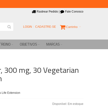
Rastrear Pedido
|
Fale Conosco
LOGIN
CADASTRE-SE
Carrinho
TREINO
OBJETIVOS
MARCAS
, 300 mg, 30 Vegetarian
n
 Life Extension
Disponível:
Em estoque