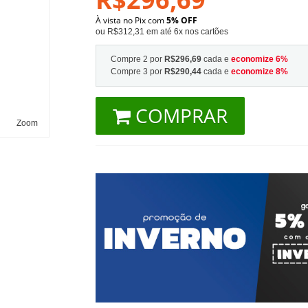
À vista no Pix com
5% OFF
ou R$312,31 em até 6x nos cartões
Compre 2 por
R$296,69
cada e
economize
6
%
Compre 3 por
R$290,44
cada e
economize
8
%
COMPRAR
Zoom