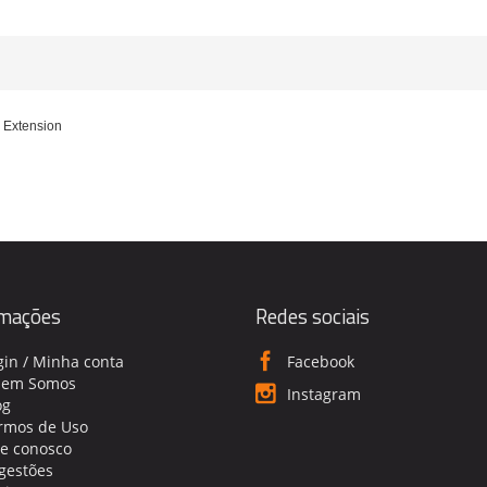
 Extension
rmações
Redes sociais
gin / Minha conta
Facebook
em Somos
Instagram
og
rmos de Uso
le conosco
gestões