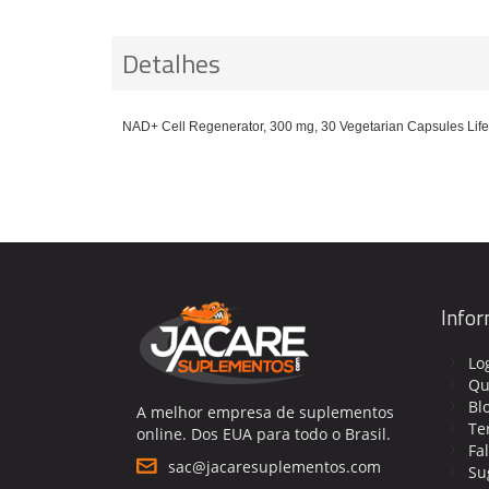
Detalhes
NAD+ Cell Regenerator, 300 mg, 30 Vegetarian Capsules Life
Info
Lo
Qu
Bl
A melhor empresa de suplementos
Te
online. Dos EUA para todo o Brasil.
Fa
sac@jacaresuplementos.com
Su