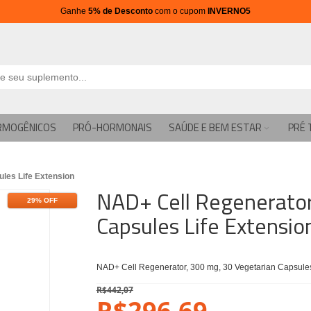
Ganhe
5% de Desconto
com o cupom
INVERNO5
RMOGÊNICOS
PRÓ-HORMONAIS
SAÚDE E BEM ESTAR
PRÉ 
les Life Extension
NAD+ Cell Regenerator
29% OFF
Capsules Life Extensio
NAD+ Cell Regenerator, 300 mg, 30 Vegetarian Capsules
R$442,07
R$296,69