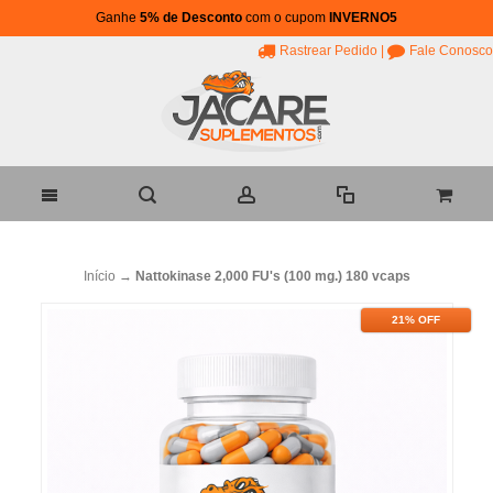
Ganhe
5% de Desconto
com o cupom
INVERNO5
Rastrear Pedido
|
Fale Conosco
Início
→
Nattokinase 2,000 FU's (100 mg.) 180 vcaps
21% OFF