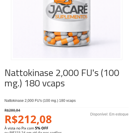
Nattokinase 2,000 FU's (100
mg.) 180 vcaps
Nattokinase 2,000 FU's (100 mg.) 180 vcaps
R$280,84
R$212,08
Disponível:
Em estoque
À vista no Pix com
5% OFF
ou R$223,24 em até 6x nos cartões