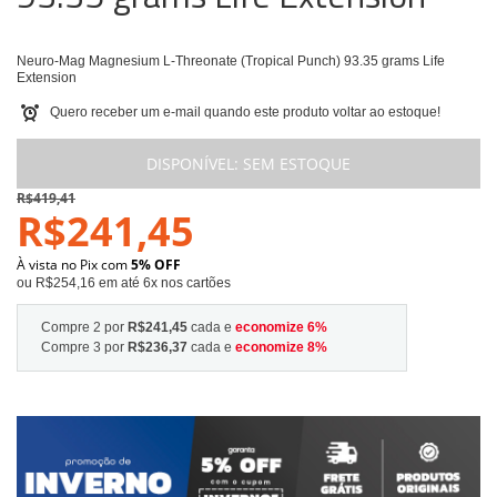
Neuro-Mag Magnesium L-Threonate (Tropical Punch) 93.35 grams Life
Extension
Quero receber um e-mail quando este produto voltar ao estoque!
DISPONÍVEL:
SEM ESTOQUE
R$419,41
R$241,45
À vista no Pix com
5% OFF
ou R$254,16 em até 6x nos cartões
Compre 2 por
R$241,45
cada e
economize
6
%
Compre 3 por
R$236,37
cada e
economize
8
%