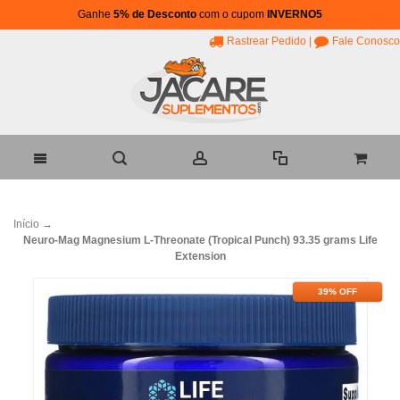
Ganhe
5% de Desconto
com o cupom
INVERNO5
Rastrear Pedido
|
Fale Conosco
Início
→
Neuro-Mag Magnesium L-Threonate (Tropical Punch) 93.35 grams Life
Extension
39% OFF