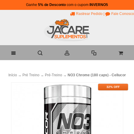
Ganhe
5% de Desconto
com o cupom
INVERNO5
Rastrear Pedido
|
Fale Conosco
Início
→
Pré Treino
→
Pré-Treino
→
NO3 Chrome (180 caps) - Cellucor
32% OFF