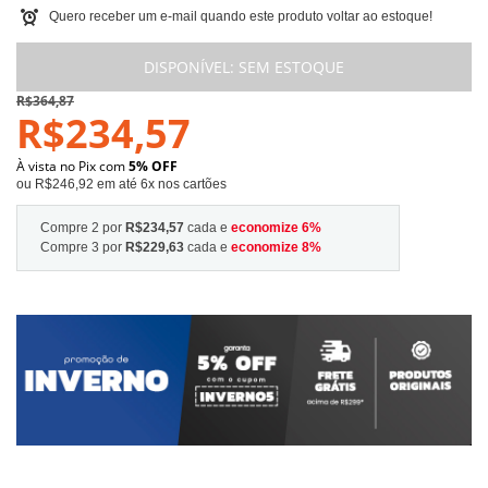
Quero receber um e-mail quando este produto voltar ao estoque!
DISPONÍVEL:
SEM ESTOQUE
R$364,87
R$234,57
À vista no Pix com
5% OFF
ou R$246,92 em até 6x nos cartões
Compre 2 por
R$234,57
cada e
economize
6
%
Compre 3 por
R$229,63
cada e
economize
8
%