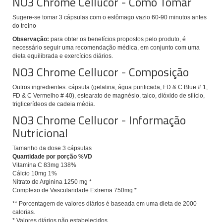
NO3 Chrome Cellucor - Como Tomar
Sugere-se tomar
3 cápsulas com o estômago vazio 60-90 minutos antes
do treino
Observação:
para obter os benefícios propostos pelo produto, é
necessário seguir uma recomendação médica, em conjunto com uma
dieta equilibrada e exercícios diários.
NO3 Chrome Cellucor - Composição
Outros ingredientes: cápsula (gelatina, água purificada, FD & C Blue # 1,
FD & C Vermelho # 40), estearato de magnésio, talco, dióxido de silício,
triglicerídeos de cadeia média.
NO3 Chrome Cellucor - Informação
Nutricional
Tamanho da dose 3 cápsulas
Quantidade por porção %VD
Vitamina C 83mg 138%
Cálcio 10mg 1%
Nitrato de Arginina 1250 mg *
Complexo de Vascularidade Extrema 750mg *
** Porcentagem de valores diários é baseada em uma dieta de 2000
calorias.
* Valores diários não estabelecidos.